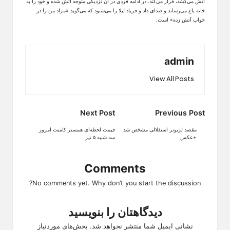
آتش می‌کشد، فرار می‌کند. در ادامه فردی در آن نزدیکی متوجه آتش شده و خود را به
خانه باغ می‌رساند و صدای داد و فریاد لیلا را می‌شنود که می‌گوید «مراد من را در
خواب آتش زده» است.
admin
View All Posts
Post
Next Post
Previous Post
navigation
مقصد لژیونر استقلالی مشخص شد
قیمت لحظه‌ای همستر کامبت امروز
+عکس
سه شنبه ۵ تیر
Comments
No comments yet. Why don’t you start the discussion?
دیدگاهتان را بنویسید
نشانی ایمیل شما منتشر نخواهد شد.
بخش‌های موردنیاز