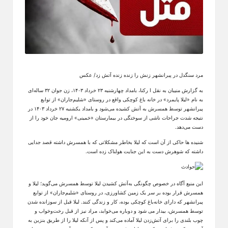
مرد سنگدل در پیرانشهر زنش را زنده زنده آتش زد/ عکس
به گزارش منیبان به نقل ا رکنا، بامداد چهارشنبە ۲۳ خرداد ۱۴۰۳، زن جوان ۳۲ ساله‌ای
به نام «لیلا پایمرد» در خانه باغ کوچکی واقع در روستای «شلیم‌جاران» از توابع
پیرانشهر توسط همسرش به آتش کشیده می‌شود و بامداد یکشنبە ۲۷ خرداد ۱۴۰۳ در
نتیجه شدت جراحات ناشی از سوختگی در بیمارستان «خمینی» ارومیه جان خود را از
دست می‌دهد.
شنیده ها حاکی از آن است که لیلا بخاطر مشکلاتی که با همسرش داشته قصد جدایی
داشته که شوهرش دست به این جنایت هولناک زده است.
این منبع آگاه در خصوص چگونگی به‌آتش کشیدن لیلا توسط همسرش می‌گوید؛ لیلا و
همسرش قرار بوده بر سر یک زمین کشاورزی، در روستای «شلیم‌جاران» از توابع
پیرانشهر که دارای خانه‌باغ کوچکی بوده، کار و زندگی کنند. لیلا قبل از سوزانده شدن
توسط همسرش، بیدار می شود و دوباره می‌خوابد، مراد نیز از قبل رخت‌وخواب و
چوب بلندی را برای آتش‌زدن لیلا آماده‌ می‌کند و پس از آنکه لیلا را از طریق بنزین به