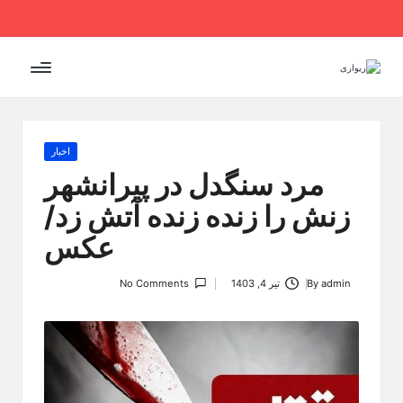
Ski
t
conten
Posted
اخبار
in
مرد سنگدل در پیرانشهر
زنش را زنده زنده آتش زد/
عکس
admin
By
تیر 4, 1403
No Comments
Posted
by