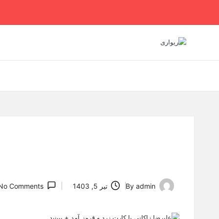
Ski
t
conten
admin
By
تیر 5, 1403
No Comments
Posted
by