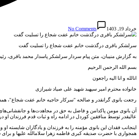
خرداد 19, 1403
No Comments
سرلشکر باقری درگذشت خانم عفت شجاع را تسلیت گفت
به گزارش منیبان، متن پیام سردار سرلشکر پاسدار محمد باقری، ر
بسم الله الرحمن الرحیم
انالله و انا الیه راجعون
خانواده محترم امیر سپهبد شهید علی صیاد شیرازی
رجعت بانوی گرانقدر و صالحه "سرکار حاجیه خانم عفت شجاع"، همسر 
آن بانوی مومن پاکدامن و فاضل به حق در مجاهدت‌ها و جانفشانی‌های
عالیقدر توسط منافقین کوردل در ادامه راه و ثبات قدم فرزندان او در
اینجانب فقدان این بانوی مؤمنه را به فرزندان و یادگاران شایسته ا
همجواری با حضرت صدیقه کبری فاطمه زهرا سلام‍الله علیها و برای 