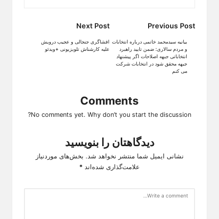
Post
Next Post
Previous Post
navigation
بیانیه سیدمحمد خاتمی درباره انتخابات
افشاگری جنجالی و عجیب درویش
و مردم سالاری: ضمن تایید راﻫﺒﺮد
علیه کارشناش تلویزیونی +ویدئو
اﻧﺘﺨﺎﺑﺎﺗﯽ ﺟﺒﻬﻪ اﺻﻼﺣﺎت اگر پیشنهاد
جبهه محقق شود در انتخابات شرکت
می کنم
Comments
No comments yet. Why don’t you start the discussion?
دیدگاهتان را بنویسید
نشانی ایمیل شما منتشر نخواهد شد.
بخش‌های موردنیاز
علامت‌گذاری شده‌اند
*