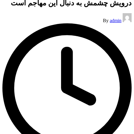
درویش چشمش به دنبال این مهاجم است
Posted
By
admin
by