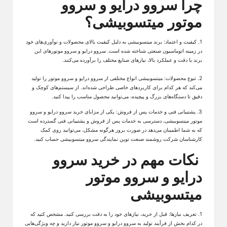
چرا سروو درایو و سروو
موتور میتسوبیشی؟
1. کیفیت و اعتماد: برند میتسوبیشی به دلیل کیفیت بالای محصولات و نوآوری‌های خود
در زمینه اتوماسیون صنعتی شناخته شده است. سروو درایو و سروو موتورهای این
برند با دقت و عملکرد بالا، نیازهای صنایع مختلف را برآورده می‌کنند.
2. تنوع محصولات: میتسوبیشی انواع مختلفی از سروو درایو و سروو موتور را تولید
می‌کند که هر کدام برای کاربردهای خاصی طراحی شده‌اند. از سیستم‌های کوچک و
دقیق تا دستگاه‌های بزرگ و پیچیده، می‌توانید محصول مناسب را پیدا کنید.
3. پشتیبانی فنی و خدمات پس از فروش: یکی از مزایای خرید سروو درایو و سروو
موتور میتسوبیشی، دسترسی به خدمات پس از فروش و پشتیبانی فنی گسترده است
که به شما اطمینان می‌دهد در صورت بروز هرگونه مشکل، می‌توانید روی کمک
کارشناسان شرکت روشمند صنعت نوین
نمایندگی سروو میتسوبیشی
حساب کنید.
نکات مهم در خرید سروو
درایو و سروو موتور
میتسوبیشی
1. تعریف نیازها: قبل از خرید، نیازهای خود را به دقت بررسی کنید. مشخص کنید که
در کدام بخش از فرآیند تولید به سروو درایو و سروو موتور نیاز دارید و چه ویژگی‌هایی