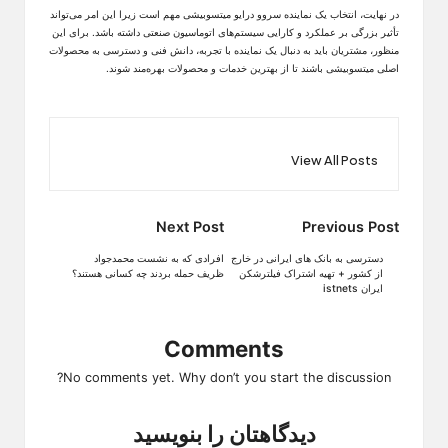
در نهایت، انتخاب یک نماینده سروو درایو میتسوبیشی مهم است زیرا این امر می‌تواند
تأثیر بزرگی بر عملکرد و کارایی سیستم‌های اتوماسیون صنعتی داشته باشد. برای این
منظور، مشتریان باید به دنبال یک نماینده با تجربه، دانش فنی و دسترسی به محصولات
اصلی میتسوبیشی باشند تا از بهترین خدمات و محصولات بهره‌مند شوند.
View All Posts
Post
Next Post
Previous Post
navigation
دسترسی به بانک های ایرانی در خارج
افرادی که به نشست محمدجواد
از کشور + تهیه اشتراک فیلترشکن
ظریف حمله بردند چه کسانی هستند؟
ایران istnets
Comments
No comments yet. Why don’t you start the discussion?
دیدگاهتان را بنویسید