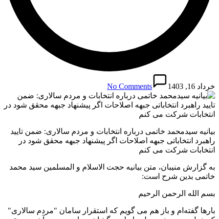
خرداد 16, 1403
No Comments
بیانیه سیدمحمد خاتمی درباره انتخابات و مردم سالاری: ضمن تایید
راﻫﺒﺮد اﻧﺘﺨﺎﺑﺎﺗﯽ ﺟﺒﻬﻪ اﺻﻼﺣﺎت اگر پیشنهاد جبهه محقق شود در
انتخابات شرکت می کنم
به گزارش منیبان، متن بیانیه حجت الاسلام و المسلمین سید محمد
خاتمی بدین شرح است:
بسم الله الرحمن الرحیم
بارها گفته‌ام و باز هم می گویم که استقرار سامان "مردم سالاری"