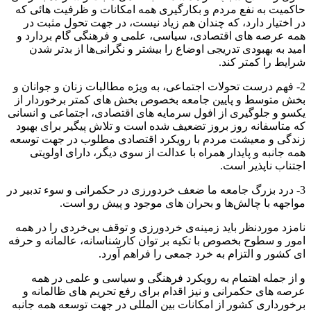
ﺣﺎﮐﻤﯿﺖ ﺑﻪ ﻧﻔﻊ ﻣﺮدم و بکارگیری همه امکانات و ظرفیت هائی که
در اختیار دارد، که چندان هم زیاد نیست، در جهت تحول مثبت در
همه عرصه های اقتصادی، سیاسی، علمی و فرهنگی گام بردارد و
اﻣﯿﺪ ﺑﻪ ﺑﻬﺒﻮدی ﺗﺪرﯾﺠﯽ اوﺿﺎع را ﺑﯿﺸﺘﺮ و نگرانی‌ها از ﺑﺪﺗﺮ ﺷﺪن
ﺷﺮاﯾﻂ را کمتر کند.
2- ﻓﻬﻢ درﺳﺖ ﺗﺤﻮﻻت اﺟﺘﻤﺎﻋﯽ، ﺑﻪ وﯾﮋه ﻣﻄﺎﻟﺒﺎت زﻧﺎن و ﺟﻮاﻧﺎن و
بخش متوسط و پایین جامعه بخصوص بخش های کمتر برخوردار از
یکسو و جلوگیری از افول سرمایه های اقتصادی، اجتماعی و انسانی
که متاسفانه روز بروز تضعیف شده است و تلاش پیگیر برای بهبود
زندگی و معیشت مردم با رویکرد اقتصادی مطلوب در جهت توسعه
همه جانبه و پایدار همراه با عدالت از سوی دیگر، دارای اولویتی
اجتناب ناپذیر است.
3- درد ﺑﺰرگ ﺟﺎﻣﻌﻪ ﻣﺎ ﺿﻌﻒ ﺧﺮدورزی در ﺣﮑﻤﺮاﻧﯽ و ﺳﻮء ﺗﺪﺑﯿﺮ در
مواجهه با ﭼﺎﻟﺶﻫﺎ و ﺑﺤﺮان ﻫﺎی ﻣﻮﺟﻮد و ﭘﯿﺶ رو اﺳﺖ.
ﻧﺎﻣﺰد ﻣﻮردﻧﻈر ﺑﺎﯾﺪ زمینه‌ی ﺧﺮدورزی و ﺗﻮﻗﻒ ﺑﯽ‌ﺧﺮدی را در ﻫﻤﻪ
اﻣﻮر و ﺳﻄﻮح بخصوص ﺑﺎ ﺗﮑﯿﻪ ﺑﺮ ﺗﻮان ﮐﺎرﺷﻨﺎﺳﺎﻧﻪ، عالمانه و ﺣﺮﻓﻪ
ای ﮐﺸﻮر و اﻟﺘﺰام ﺑﻪ ﺧﺮد ﺟﻤﻌﯽ را ﻓﺮاﻫﻢ آورد.
و از ﺟﻤﻠﻪ اهتمام ﺑﻪ روﯾﮑﺮد ﻓﺮﻫﻨﮕﯽ و ﺳﯿﺎﺳﯽ و ﻋﻠﻤﯽ در همه
عرصه های حکمرانی و نیز اﻗﺪام ﺑﺮای رﻓﻊ ﺗﺤﺮﯾﻢ ﻫﺎی ﻇﺎﻟﻤﺎﻧﻪ و
برخورداری کشور از امکانات بین المللی در جهت توسعه همه جانبه