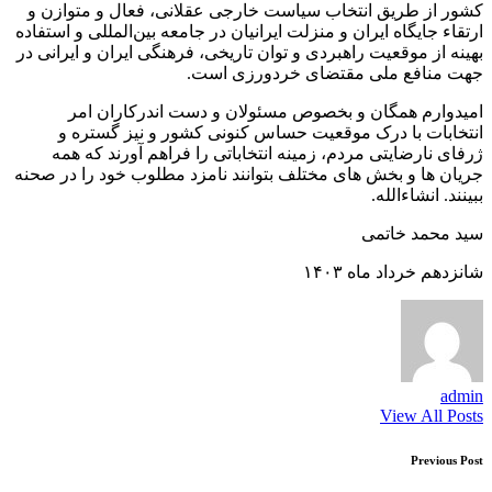
کشور از ﻃﺮﯾﻖ اﻧﺘﺨﺎب ﺳﯿﺎﺳﺖ ﺧﺎرﺟﯽ ﻋﻘﻼﻧﯽ، ﻓﻌﺎل و ﻣﺘﻮازن و
ارﺗﻘﺎء ﺟﺎﯾﮕﺎه اﯾﺮان و ﻣﻨﺰﻟﺖ اﯾﺮاﻧﯿﺎن در ﺟﺎﻣﻌﻪ ﺑﯿﻦ‌اﻟﻤﻠﻠﯽ و اﺳﺘﻔﺎده
بهینه از ﻣﻮﻗﻌﯿﺖ راهبردی و ﺗﻮان ﺗﺎرﯾﺨﯽ، ﻓﺮﻫﻨﮕﯽ اﯾﺮان و اﯾﺮانی در
ﺟﻬﺖ ﻣﻨﺎﻓﻊ ﻣﻠﯽ مقتضای خردورزی است.
اﻣﯿﺪوارم ﻫﻤﮕﺎن و ﺑﺨﺼﻮص ﻣﺴﺌﻮﻻن و دﺳﺖ اﻧﺪرﮐﺎران اﻣﺮ
اﻧﺘﺨﺎﺑﺎت ﺑﺎ درک ﻣﻮﻗﻌﯿﺖ ﺣﺴﺎس ﮐﻨﻮﻧﯽ ﮐﺸﻮر و ﻧﯿﺰ ﮔﺴﺘﺮه و
ژرفای ﻧﺎرﺿﺎﯾﺘﯽ ﻣﺮدم، زﻣﯿﻨﻪ اﻧﺘﺨﺎﺑﺎﺗﯽ را ﻓﺮاﻫﻢ آورﻧﺪ ﮐﻪ ﻫﻤﻪ
ﺟﺮﯾﺎن ﻫﺎ و ﺑﺨﺶ ﻫﺎی مختلف ﺑﺘﻮاﻧﻨﺪ ﻧﺎﻣﺰد ﻣﻄﻠﻮب ﺧﻮد را در ﺻﺤﻨﻪ
ﺑﺒﯿﻨﻨﺪ. انشاءالله.
ﺳﯿﺪ ﻣﺤﻤﺪ ﺧﺎﺗﻤﯽ
شانزدهم خرداد ماه ١۴٠٣
admin
View All Posts
Post
Previous Post