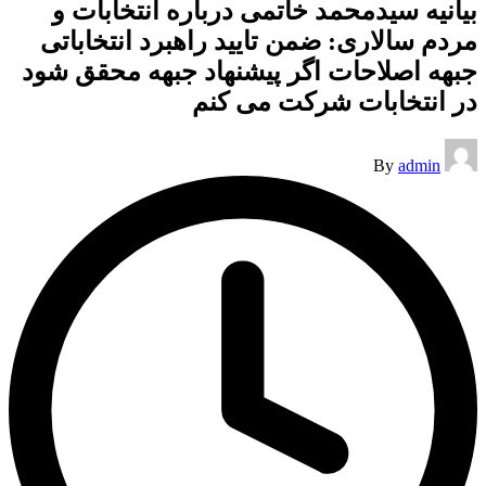
بیانیه سیدمحمد خاتمی درباره انتخابات و
مردم سالاری: ضمن تایید راﻫﺒﺮد اﻧﺘﺨﺎﺑﺎﺗﯽ
ﺟﺒﻬﻪ اﺻﻼﺣﺎت اگر پیشنهاد جبهه محقق شود
در انتخابات شرکت می کنم
Posted
By
admin
by