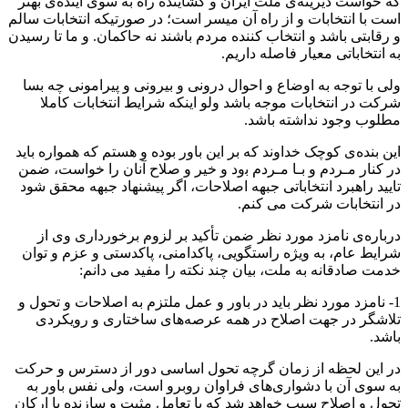
که خواست دیرینه‌ی ملت ایران و گشاینده راه به سوی آینده‌ی بهتر
است با انتخابات و از راه آن میسر است؛ در صورتیکه انتخابات سالم
و رقابتی باشد و انتخاب کننده مردم باشند نه حاکمان. و ما تا رسیدن
به انتخاباتی معیار فاصله داریم.
ولی با توجه به اوضاع و احوال درونی و بیرونی و پیرامونی چه بسا
شرکت در انتخابات موجه باشد ولو اینکه شرایط انتخابات کاملا
مطلوب وجود نداشته باشد.
اﯾﻦ ﺑﻨﺪه‌ی ﮐﻮﭼﮏ ﺧﺪاوﻧﺪ که ﺑﺮ اﯾﻦ ﺑﺎور ﺑﻮده و ﻫﺴﺘﻢ ﮐﻪ ﻫﻤﻮاره ﺑﺎﯾﺪ
در ﮐﻨﺎر ﻣـﺮدم و ﺑـﺎ ﻣـﺮدم ﺑود و ﺧﯿﺮ و ﺻﻼح آﻧﺎن را خواست، ضمن
تایید راﻫﺒﺮد اﻧﺘﺨﺎﺑﺎﺗﯽ ﺟﺒﻬﻪ اﺻﻼﺣﺎت، اگر پیشنهاد جبهه محقق شود
در انتخابات شرکت می کنم.
درباره‌ی نامزد مورد نظر ﺿﻤﻦ ﺗﺄﮐﯿﺪ ﺑﺮ ﻟﺰوم ﺑﺮﺧﻮرداری وی از
ﺷﺮاﯾﻂ ﻋﺎم، ﺑﻪ وﯾﮋه راﺳﺘﮕﻮﯾﯽ، ﭘﺎﮐﺪاﻣﻨﯽ، ﭘﺎﮐﺪﺳﺘﯽ و ﻋﺰم و ﺗﻮان
ﺧﺪﻣﺖ صادقانه ﺑﻪ ملت، ﺑﯿﺎن ﭼﻨﺪ ﻧﮑﺘﻪ را مفید ﻣﯽ داﻧﻢ:
1- نامزد مورد نظر باید در باور و عمل ملتزم به اصلاحات و تحول و
تلاشگر در جهت اصلاح در همه عرصه‌های ساختاری و رویکردی
باشد.
در اﯾﻦ ﻟﺤﻈﻪ از زﻣﺎن ﮔﺮﭼﻪ ﺗﺤﻮل اﺳﺎﺳﯽ دور از دﺳﺘﺮس و ﺣﺮﮐﺖ
ﺑﻪ ﺳﻮی آن ﺑﺎ دﺷﻮاری‌ﻫﺎی فراوان روﺑﺮو اﺳﺖ، وﻟﯽ ﻧﻔﺲ ﺑﺎور ﺑﻪ
تحول و اﺻﻼح ﺳﺒﺐ ﺧﻮاﻫﺪ ﺷﺪ ﮐﻪ ﺑﺎ ﺗﻌﺎﻣﻞ ﻣﺜﺒﺖ و سازنده ﺑﺎ ارﮐﺎن