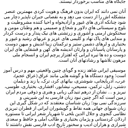
جایگاه های مناسب برخوردار نیستند.
آنان نمی دانند که ایران بدون فرهنگ و هویت کردی مهمترین عنصر
متشکله اش را از دست می دهد و به نقصانی جبران ناپذیر دچار می
شود چنانکه آذری های غیور و آزادیخواه و احیا کننده مشروطیت و
بلوچ و سیستانی های دلاور و شجاع و صمیمی و هم وطنان مومن و
سختکوش ارمنی و آشوری و زرتشتی های نیک پندار و درست کردار
و مندایی های پاک نهاد و کلیمی های عزیز و عربهای رشید و غیور و
بختیاری و لرهای دشمن ستیز و ترکمنان زیبا اندیش و میهن دوست
و پارسانان پاسبانان و وارثان اندیشه های کهن و قشقایی های ایران
دوست و ده ها تیره ایرانی که اهتزاز پرچم ایران و انسجام ملی
مرهون تلاشها و رشادتهای آنان است.
موسیقی ایرانی شاهد زنده و گویای چنین واقعیتی مهم و درس آموز
است؛ وجود دستگاه ها و گوشه هایی مانند عراق (عراق عجم)،
عرب، آذربایجانی، شوشتری، بیاتهای کرد، ترک، یا زند و دیلمان
دشتی، زابل، ترکمن، مسیحی، نیشابور، افشاری، بختیاری، طوسی،
نیریز و … نشان از درهم تنیدگی زبانی و هنری و ذوقی مردم ایران
زمین است که اگر چنین نبود زبان فارسی به این شیرینی و
سرزندگی نمی بود؛ زبان شناسان معتقدند که در شکل گیری این
زبان شیوای جهانی همه نقاط و گویشوران ایرانی از قطران تبریزی
نظامی گنجوی و جلال الدین بلخی تا شهریار شعر ایرانی تا مستوره
اردلان کردستانی و پژمان بختیاری و طالب آملی و حافظ و سعدی
شیرازی و هزاران ادیب و سخنور تاریخ ادب فارسی نقش داشتند تا