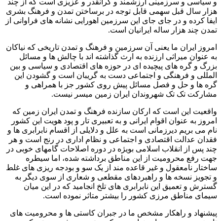
و سیاسی و سرزمینی ارزشمند و گرانقدر و عزیزی است که از چند
هزار سال قبل سهمی قابل توجه در برساختن تمدن و فرهنگ بشری
ایفا کرده و در جای جای این سرزمین اهورایی نشانه های فراوانی از
تمدن چند هزار ساله ایرانیان است.
امروز ایران ما یعنی آن سرزمین و فرهنگ و تمدن تاریخی که نیاکان
به عنوان میراثی ارزنده به ارث گذاشته اند با چالش ها و مسائل
بزرگ و گره های پیچیده ای در حوزه های اقتصادی و سیاسی و بین
المللی و فرهنگی و اجتماعی دست به گریبان است و گشودن این
گره ها و حل و فصل مسائل پیش روی کشور جز با همراهی و
مشارکت تک تک شهروندان ایران زمین میسر نیست.
واقعیت این است که ارکان سازنده فرهنگ و تمدن ایران زمین که
امروز به عنوان اقوام ایرانی و به تعبیری تار و پود هویت این کشور
نام می بریم دیرزمانی است به علل و دلایلی از اقسام نابرابری ها و
فقدان عدالت اقتصادی و اجتماعی و نظام اداری در رنج است و هر
چند پس از انقلاب اسلامی بویژه در دوره اصلاحات گامهای خوبی در
جهت رفع محرومیت از این مناطق برداشته شده، اما سیطره
ساختار نامعقول و غیر قاعده مند از یک سو و بودجه ریزی های غلط
و تجویز نسخه ها و راهبردهای مقطعی و شعاری از سوی دیگر به
گسترش و تعمیق این نابرابری های تلخ انجامید که در این میان
سیمای مناطق مرزی کشور را بیشتر متاثر نموده است.
پیشنهاد و راهکار مشخص ما در جبران کاستی ها و محرومیت های