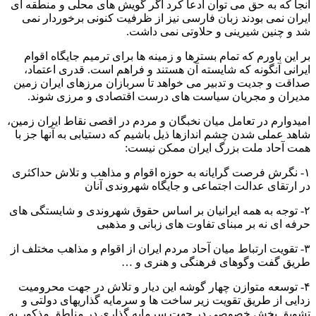
آنجا که به حق می توان ادعا کرد اگر گویش های محلی و منطقه ای
ایران نمی بودند زبان فارسی نیز از ظرفیت کنونی برخوردار نمی
شد و چنین شیرینی و حلاوتی نمی داشت.
بر این باورم که تمام بسترها و زمینه ها برای ترمیم جایگاه اقوام
ایرانی آنگونه که شایسته آن هستند و فراهم است. قدری اعتماد،
صداقت و جدیت و تدبیر می خواهد تا سربازان مرزهای ایران زمین
مدیران و مجریان سیاست های درست اقتصادی و مرزی شوند.
امیدوارم در تعامل میان نخبگان و مردم در اقصی نقاط ایران زمین،
شاهد عملی شدن چشم اندازها ذیل باشیم که دستیابی به آنها جز با
همت آحاد ملت بزرگ ایران ممکن نیست:
۱- نگرش فرصت گرایانه به حوزه اقوام و مذاهب و تلاش حداکثری
در ارتقای عدالت اجتماعی و جایگاه شهروندی آنان
۲- توجه به همه ایرانیان بر اساس حقوق شهروندی و شایستگی های
حرفه ای نه بر مبنای تفاوت های زبانی و مذهبی
۳- تقویت ارتباط میان آحاد مردم ایران از اقوام و مذاهب مختلف از
طریق گفت وگوهای فرهنگی و هنری و …
۴- توسعه متوازن چهار گوشه این دیار و تلاش در جهت محرومیت
زدایی از طریق تقویت زیر ساخت ها و سرمایه گذاریهای دولتی و
تشویق بخش خصوصی در جهت سرمایه گذاری در مناطق مذکور به