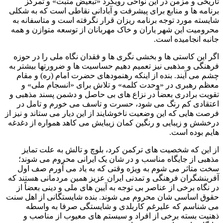
تاریخی و مزمن در این نواحی رویکرد «تبعیض مثبت» و تمرکز
برنامه ها و منابع برای پیشرفت و آبادانی نقاطی است که به شکلی
شایسته مورد توجه برنامه ریزان قرار نگرفته است و متاسفانه به
محرومیت این شهر یاران و خاک مهربانان از توسعه متوازن و همه
جانبه انجامیده است.
اگر این کاستی ها و بخشی نگری ها و فقدان نگاه ملی را در حوزه
فرهنگی و مذهبی نیز تعمیم دهیم حساسیت ها و ضرورتها بیشتر به
چشم می آیند. بنده از اینکه رهنمودهای حضرت امام (ره) و مقام
معظم رهبری در «وحدت کلمه» و تلاش برای «انسجام ملی» و
تقویت برادری بعضاً در نزاع های بی حاصل و دشمن پسند مذهبی و
اعتقادی کم رنگ می شود، حسرت و تاسف می خورم و تامل در
فرصت هایی که این وضعیت ناخوشایند از این دیار می ستاند و نیز از
درخشش و زیبایی و رنگین کمان زیبایش می کاهد همواره از دغدغه
هایم بوده است.
از این که شخصیت های ترکمن کرد، بلوچ و تالش به علت تمایز
مذهبی از جایگاه مناسب و در شان یک ایرانی محروم می شوند؛
سخت متاثر می شوم به ویژه وقتی که به یاد می آورم صف اول
آفرینشگران فرهنگی و تمدنی ایران عزیز همین مردمانی هستند که
در نگاه برخی از عناصر بی توجه به آیین های ملی و دینی بعضاً از
حقوق اساسی شان محروم می شوند. بنده شایستگانی از اهل سنت
می شناسم که علیرغم کاربلدی و شایستگی صرفا به واسطه
ذهنیت بسته برخی از افراد و سیستم های معیوب از مناصب و