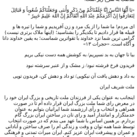
«یَا أَیُّهَا النَّاسُ إِنَّا خَلَقْنَاکُمْ مِنْ ذَکَرٍ وَأُنثی وَجَعَلْنَاکُمْ شُعُوباً وَ قَبَائِلَ
لِتَعَارَفُوا إِنْ أَکْرَمَکُمْ عِنْدَ اللَّهِ أَتْقَاکُمْ إِنَّ اللَّهَ عَلِیمٌ خَبِیرٌ "
ای مردم! ما شما را از یک مرد و زن آفریدیم و شما را تیره ها و
قبیله ها قرار دادیم تا یکدیگر را بشناسید؛ {اینها ملاک برتری نیست}
گرامی ترین شما نزد خداوند با تقواترین شماست؛ به یقین خداوند دانا
و آگاه است. «حجرات ۱۳»
بیا تا جهان به بد نسپریم/ به کوشش همه دست نیکی بریم
فریدون فرخ فرشته نبود/ ز مشک و از عنبر سرشته نبود
به داد و دهش یافت آن نیکویی/ تو داد و دهش کن، فریدون تویی
ملت شریف ایران
اینجانب به عنوان یکی از فرزندان ملت تاریخی و بزرگ ایران خود را
در معرض رای شما ملت بزرگ ایران قرار داده ام تا در صورت
همراهی و انتخاب و رأی ارزشمند شما ایرانیان بتوانم به عنوان
خدمتگزار و امانتدار امید و رای تان در ساختن ایران بزرگ گام
بردارم. بر همین اساس با شما عهد می بندم که در صورت انتخاب
توسط شما همه توان و وقت و زندگی ام را صرف ساختن و آبادانی
و عمران و پیشرفت ایران عزیز کنم. ایران میراث تمدنی و فرهنگی