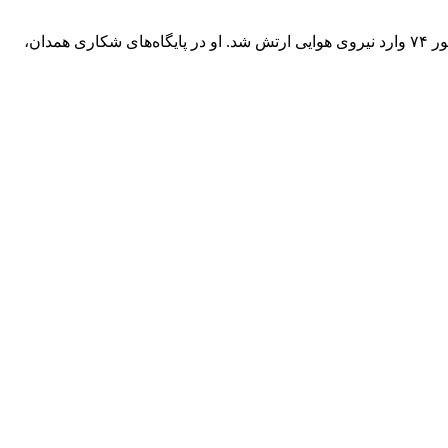
سرهنگ دوم فنی بهروز قدیمی با تخصص الکترومکانیک، ۱۰ آذر ماه سال ۵۸ شهرستان ابهر در استان زنجان چشم به جهان گشود و ۲۵ شهریور ۷۴ وارد نیروی هوایی ارتش شد. او در پایگاه‌های شکاری همدان،