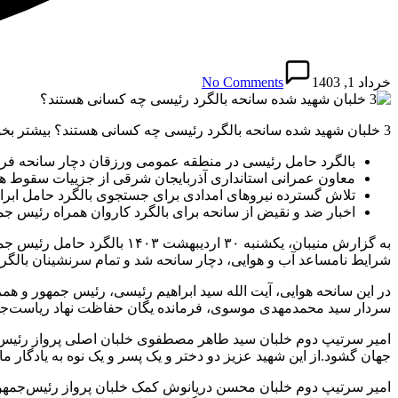
خرداد 1, 1403
No Comments
3 خلبان شهید شده سانحه بالگرد رئیسی چه کسانی هستند؟ بیشتر بخوانید:
بالگرد حامل رئیسی در منطقه عمومی ورزقان دچار سانحه فر
معاون عمرانی استانداری آذربایجان شرقی از جزییات سقوط ه
تلاش گسترده نیروهای امدادی برای جستجوی بالگرد حامل ابراه
اخبار ضد و نقیض از سانحه برای بالگرد کاروان همراه رئیس‌ جمه
به گزارش منیبان، یکشنبه ۳۰
شرایط نامساعد آب و هوایی، دچار سانحه شد و تمام سرنشینان بالگرد
در این سانحه هوایی، آیت‌ الله سید ابراهیم رئیسی، رئیس جمهور و همر
سردار سید محمدمهدی موسوی، فرمانده یگان حفاظت نهاد ریاست‌جمهور
جهان گشود.از این شهید عزیز دو دختر و یک پسر و یک نوه به یادگار م