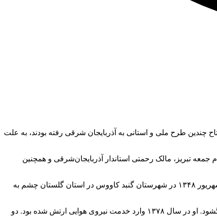
د خداآفرین و افتتاح چندین طرح ملی و استانی به آذربایجان شرقی رفته بودند، به علت
ام جمعه تبریز، مالک رحمتی استاندار آذربایجان‌شرقی و همچنین
امیر سرتیپ دوم خلبان سید طاهر مصطفوی خلبان اصلی پرواز رئیس‌جمهور با تخصص خلبانی بالگرد ۲۱۴ با ۲۰۰۰ ساعت پرواز بود. او ۲۰ شهریور ۱۳۴۸ در شهرستان گنبد کاووس در استان گلستان چشم به
امیر سرتیپ دوم خلبان محسن دریانوش کمک خلبان پرواز رئیس‌جمهور است که ۲۲ مهر ۵۹ در شهرستان نجف آباد اصفهان چشم به جهان گشود. او در سال ۱۳۷۸ وارد خدمت نیروی هوایی ارتش شده بود. دو