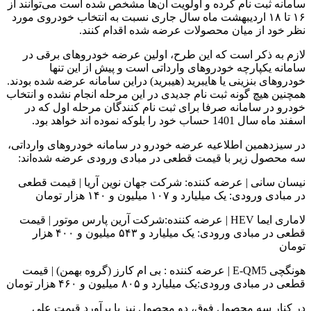
سامانه ثبت نام کرده و اولویت آن‌ها مشخص شده است می‌توانند از
۱۶ تا ۱۸ اردیبهشت ماه سال جاری نسبت به انتخاب خودروی مورد
نظر خود از میان محصولات عرضه شده اقدام کنند.
لازم به ذکر است که این طرح، اولین عرضه خودروهای برقی در
سامانه یکپارچه خودروهای وارداتی است و پیش از این تنها
خودروهای بنزینی یا هایبرید (هیبرید) دراین سامانه عرضه شده بودند.
همچنین هیچ گونه ثبت نام جدیدی در این مرحله انجام نشده و انتخاب
خودرو در سامانه صرفا برای ثبت نام کنندگان مرحله اول که در
اسفند ماه سال 1401 حساب خود را بلوکه نموده اند خواهد بود.
در سیزدهمین اطلاعیه عرضه خودرو در سامانه خودروهای وارداتی،
سه محصول زیر با قیمت قطعی در مبادی ورودی عرضه شده‌‌اند:
نیسان سانی | عرضه کننده: شرکت جهان نوین آریا | قیمت قطعی
در مبادی ورودی: یک میلیارد و ۱۰۷ میلیون و ۱۴۰ هزار تومان
لاماری ایما HEV | عرضه کننده:‌شرکت آرین پارس موتور | قیمت
قطعی در مبادی ورودی: یک میلیارد و ۵۴۳ میلیون و ۴۰۰ هزار
تومان
هونگچی E-QM5 | عرضه کننده : بی ام کارز (گروه بهمن) |‌ قیمت
قطعی در مبادی ورودی:‌یک میلیارد و ۸۰۵ میلیون و ۴۶۰ هزار تومان
در کنار سه محصول فوق، دو محصول نیز با برآورد قیمت علی