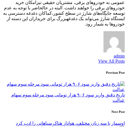
عمومی به خودروهای برقی، مشتریان حقیقی نیزامکان خرید
خودروهای برقی را خواهند داشت. البته در حالحاضر با توجه به عدم
توسعه جایگاه‌های شارژ در سطح کشور،کماکان دغدغه دسترسی به
ایستگاه شاٰرژ می‌تواند یک دغدغهبزرگ برای خریداران این دسته از
خودروها به شمار رود.
admin
View All Posts
Post
Previous Post
navigation
تاریخ دقیق واریز سود ۹۰۶ هزار تومانی ​سود مرحله سوم سهام
عدالت
Next Post
اوسمار با سه زبان مختلف، هوادار هتاک سپاهانی را ادب کرد