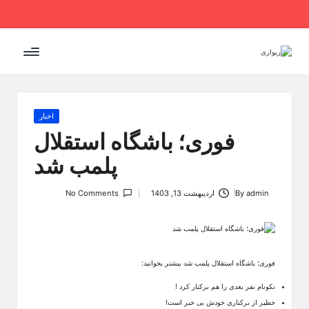
Ski
t
conten
Posted
اخبار
in
فوری؛ باشگاه استقلال
پلمب شد
admin
By
اردیبهشت 13, 1403
No Comments
Posted
by
فوری؛ باشگاه استقلال پلمب شد بیشتر بخوانید:
نکونام نفر بعدی را هم برکنار کرد !
خطیر از برکناری خودش بی خبر است!