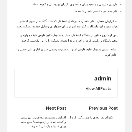
واریزی میلیونی پنجشنبه برای مستمری بگیران بهزیستی و کمیته امداد
علی سمیعی جانشین خطیر کیست؟
به گزارش منیبان ؛ علی خطیر، مدیرعامل استقلال که شب گذشته از سوی اعضای
هیات مدیره این باشگاه برکنار شد امروز برای جمع‌آوری وسایل خود به باشگاه رفت.
پس از خروج خطیر از باشگاه استقلال، نماینده هلدینگ خلیج فارس طبقه چهارم و
پنجم باشگاه را پلمپ کرده و اجازه تردد اعضای باشگاه را تا روز یک‌شنبه گرفت.
رسانه رسمی هلدینگ خلیج فارس امروز به صورت رسمی خبر برکناری علی خطیر را
اعلام کرد.
admin
View All Posts
Post
Next Post
Previous Post
navigation
نکونام نفر بعدی را هم برکنار کرد !
افزایش مستمری مددجویان بهزیستی
و کمیته امداد از اردیبهشت/ مبلغ جدید
برای خانواده یک الی 5 نفره