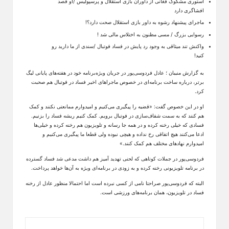
استوری مشکوک فغانی از داوران بازی استقلال و پرسپولیس /او قصد
افشاگری دارد
ماجرای پیشنهاد رشوه به داور بازی استقلال صحت دارد؟!
رسوایی بزرگ / مسی مظنون به اختلاس مالی شد !
واکنش تند میثاقی به وجود رد پایش در فساد فوتبال /سندی از ما دارید رو
کنید!
به گزارش منیبان ؛ عادل فردوسی‌پور در جریان ویژه‌برنامه خود در هفته‌های پایانی لیگ
برتر، درباره ساخت برنامه‌ای در خصوص ماجراهای اخیر فساد در فوتبال هم صحبت
کرد.
او در این خصوص گفت: «قضیه را پیگیری می‌کنیم و امیدوارم ممانعتی نکنند و کمک
هم کنند که به سمت شفاف‌سازی در فوتبال برویم. کمک کنیم ریشه فساد را بزنیم.
فسادی که خیلی رخنه کرده و در همه جا رسانه و تلویزیون هم رخنه کرده و خیلی‌ها
ادعا می‌کنند هیچ اتفاقی رخ نداده و هیچی نبوده ولی قطعا ما پیگیری می‌کنیم و
امیدوارم نهادهای مختلف هم کمک کنند.»
فردوسی‌پور در جملات کوتاهی که لحنی تهدید آمیز هم داشت مدعی شد فساد گسترده
در برنامه تلویزیونی رخنه کرده و به زودی در برنامه‌ای ویژه به آن‌ها خواهد پرداخت.
البته که فردوسی‌پور صراحتا نامی از کسی نبرده است اما احتمالا منظور عادل از رخنه
فساد در تلویزیون، همان برنامه‌های ورزشی است.