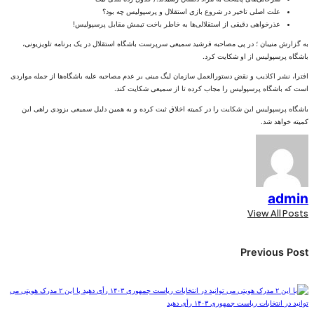
علت اصلی تاخیر در شروع بازی استقلال و پرسپولیس چه بود؟
عذرخواهی دقیقی از استقلالی‌ها به خاطر باخت تیمش مقابل پرسپولیس!
به گزارش منیبان ؛ در پی مصاحبه فرشید سمیعی سرپرست باشگاه استقلال در یک برنامه تلویزیونی،
باشگاه پرسپولیس از او شکایت کرد.
افترا، نشر اکاذیب و نقض دستورالعمل سازمان لیگ مبنی بر عدم مصاحبه علیه باشگاه‌ها از جمله مواردی
است که باشگاه پرسپولیس را مجاب کرده تا از سمیعی شکایت کند.
باشگاه پرسپولیس این شکایت را در کمیته اخلاق ثبت کرده و به همین دلیل سمیعی بزودی راهی این
کمیته خواهد شد.
admin
View All Posts
Post
Previous Post
navigation
با این ۲ مدرک هویتی می
توانید در انتخابات ریاست جمهوری ۱۴۰۳ رأی دهید