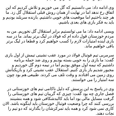
وی ادامه داد: می دانستیم که گل می خوریم و تلاش کردیم که این
اتفاق رخ ندهد اما در نهایت از همان روش قبلی استقلال گل زد. ما
هر چند باختیم اما موقعیت های خوبی داشتیم. بازنده سربلند بودیم و
باید به فکر بازی های بعدی باشیم.
ویسی ادامه داد: ما می توانستیم برابر استقلال گل نخوریم. من به
مردم خوزستان قول داده ام که فولاد در لیگ برتر بماند. ما در سه
بازی آینده امتیازات لازم را کسب خواهیم کرد و قطعا در لیگ برتر
باقی خواهیم ماند.
سرمربی تیم فوتبال فولاد در مورد عقب نشینی تیمش از اول بازی
گفت: ما بازی را به خوبی بسته بودیم و روی ضد حمله برنامه
داشتیم که نیمه اول موفق بودیم اما در نیمه دوم گل خوردیم و
مجبور شدیم باز بازی کنیم. استقلال عقب نشینی کرد و بازیکنانش
روی زمین می افتادند و وقت تلف می کردند. طبیعی هم بود چون
سه امتیاز را می خواستند.
وی در پاسخ به این پرسش که دلیل ناکامی تیم های خوزستانی در
فصل جاری چه بود گفت: چیزی که گریبان تیم های خوزستانی را
گرفت مسایل مالی بود اما باید کالبدشکافی شود و همه بنشینند
بررسی کنند که چرا وضعیت فوتبال خوزستان باید اینگونه باشد. الان
کاری نمی شود کرد و همه باید تمرکزشان را بگذارند که دو تیم را
نجات دهند.