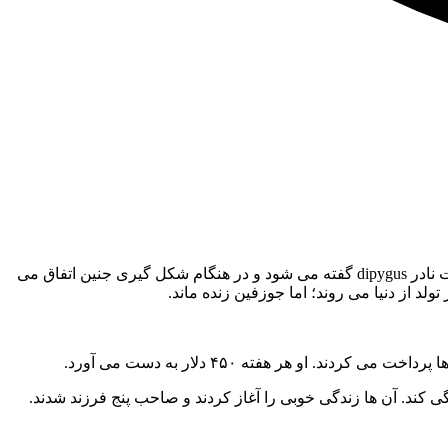
به گزارش منیبان به نقل از میزان، جوزفین میرتل کوربین در سال ۱۸۶۸ در ایالت تنسی آمریکا به دنیا آمد. او با چهار پا متولد شد. به این حالت نادر dipygus گفته می شود و در هنگام شکل گیری جنین اتفاق می
ولد از دنیا می روند؛ اما جوزفین زنده ماند.
او هر هفته ۴۵۰ دلار به دست می آورد.
ی کند. آن ها زندگی خوبی را آغاز کردند و صاحب پنج فرزند شدند.