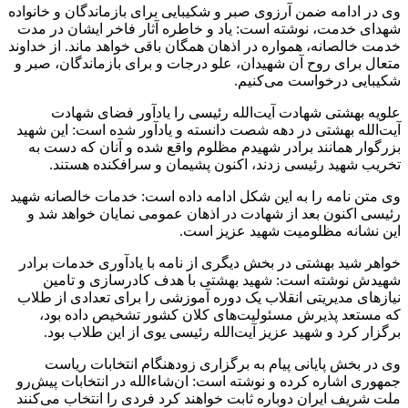
وی در ادامه ضمن آرزوی صبر و شکیبایی برای بازماندگان و خانواده
شهدای خدمت، نوشته است: یاد و خاطره آثار فاخر ایشان در مدت
خدمت خالصانه، همواره در اذهان همگان باقی خواهد ماند. از خداوند
متعال برای روح آن شهیدان، علو درجات و برای بازماندگان، صبر و
شکیبایی درخواست می‌کنیم.
علویه بهشتی شهادت آیت‌الله رئیسی را یادآور فضای شهادت
آیت‌الله بهشتی در دهه شصت دانسته و یادآور شده است: این شهید
بزرگوار همانند برادر شهیدم مظلوم واقع شده و آنان که دست به
تخریب شهید رئیسی زدند، اکنون پشیمان و سرافکنده هستند.
وی متن نامه را به این شکل ادامه داده است: خدمات خالصانه شهید
رئیسی اکنون بعد از شهادت در اذهان عمومی نمایان خواهد شد و
این نشانه مظلومیت شهید عزیز است.
خواهر شید بهشتی در بخش دیگری از نامه با یادآوری خدمات برادر
شهیدش نوشته است: شهید بهشتی با هدف کادرسازی و تامین
نیازهای مدیریتی انقلاب یک دوره آموزشی را برای تعدادی از طلاب
که مستعد پذیرش مسئولیت‌های کلان کشور تشخیص داده بود،
برگزار کرد و شهید عزیز آیت‌الله رئیسی یوی از این طلاب بود.
وی در بخش پایانی پیام به برگزاری زودهنگام انتخابات ریاست
جمهوری اشاره کرده و نوشته است: ان‌شاءالله در انتخابات پیش‌رو
ملت شریف ایران دوباره ثابت خواهند کرد فردی را انتخاب می‌کنند