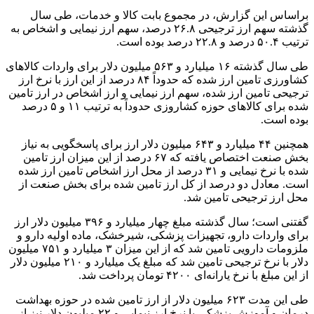
براساس این گزارش، در مجموع بابت کالا و خدمات، طی سال
گذشته سهم ارز ترجیحی‌ ۲۶.۸ درصد، سهم ارز نیمایی و اشخاص به
ترتیب ۵۰.۴ درصد و ۲۲.۸ درصد بوده است.
طی سال گذشته ۱۶ میلیارد و ۵۶۳ میلیون دلار برای واردات کالاهای
کشاورزی تامین ارز شده که حدوداً ۸۴ درصد از این ارز با نرخ ارز
ترجیحی تامین ارز شده، سهم ارز نیمایی و ارز اشخاص در ارز تامین
شده برای کالاهای حوزه کشاروزی حدوداً به ترتیب ۱۱ و ۵ درصد
بوده است.
همچنین ۴۴ میلیارد و ۶۴۳ میلیون دلار ارز برای پاسخگویی به نیاز
بخش صنعت اختصاص یافته که ۶۷ درصد از این میزان ارز تامین
شده با نرخ نیمایی ‌و ۳۱ درصد از محل ارز اشخاص تامین ارز شده
است. معادل دو درصد از کل ارز تامین شده برای بخش صنعت از
محل ارز ترجیحی تامین شد.
گفتنی است؛ سال گذشته مبلغ چهار میلیارد و ۳۹۶ میلیون دلار ارز
برای واردات دارو، تجهیزات پزشکی، شیرخشک، ماده اولیه دارو و
ملزومات دارویی تامین شد که از این میزان ۳ میلیارد و ۷۵۱ میلیون
دلار با نرخ ترجیحی تامین شد که مبلغ یک میلیارد و ۲۱۰ میلیون دلار
از این مبلغ با نرخ یارانه‌ای ۴۲۰۰ تومان پرداخت شد.
طی این مدت ۶۲۳ میلیون دلار از ارز تامین شده در حوزه بهداشت
درمان و آموزش پزشکی با نرخ ارز نیمایی و ۲۲ میلیون دلار نیز از