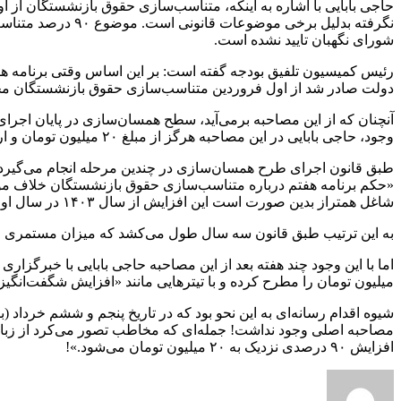
حاجی بابایی با اشاره به اینکه، متناسب‌سازی حقوق بازنشستگان از او
نگرفته بدلیل برخ
شورای نگهبان تایید نشده است.
رئیس کمیسیون تلفیق بودجه گفته است: بر این اساس وقتی برنامه هف
دولت صادر شد از اول فروردین متناسب‌سازی حقوق بازنشستگان محاس
وجود، حاجی بابایی در این مصاحبه هرگز از مبلغ ۲۰ میلیون تومان و ارائه ارقامی که برخی رسانه‌ها آن را «شگفت انگیز» خواندند، صحبتی نکرده است.
طبق قانون اجرای طرح همسان‌سازی در چندین مرحله انجام می‌گیرد. س
شاغل همتراز بدین صورت است این افزایش از سال ۱۴۰۳ در سال اول ۴۰ درصد و در سال‌های دوم و سوم هر سال ۳۰ درصد افزایش می‌یابد.»
به این ترتیب طبق قانون سه سال طول می‌کشد که میزان مستمری افراد به اندازه ۹۰ درصد حقوق شاغلین همان سطح افزایش یابد و با این وجود رقم
میلیون تومان را مطرح کرده و با تیترهایی مانند «افزایش شگفت‌انگیز حقوق بازنشستگان تا ۲۰ میلیون تومان در جریان همسان‌سازی
شیوه اقدام رسانه‌ای به این نحو بود که در تاریخ پنجم و ششم خرداد (
مصاحبه اصلی وجود نداشت! جمله‌ای که مخاطب تصور می‌کرد از زبان
افزایش ۹۰ درصدی نزدیک به ۲۰ میلیون تومان می‌شود.»!