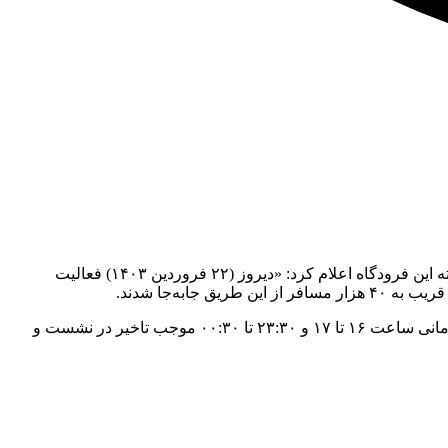
به گزارش منیبان، روابط عمومی فرودگاه بین‌المللی مهرآباد ضمن تکذیب اخبار و حواشی منتشر شده درخصوص تعلیق پروازهای شب گذشته این فرودگاه اعلام کرد: «دیروز (۲۲ فروردین ۱۴۰۳) فعالیت
شایان ذکر است در ۲۴ ساعت گذشته تنها شرایط جوی بهاری رخ داده در تهران (وزش باد شدید، رگبار شدید باران و رعد و برق) در دو بازه زمانی ساعت ۱۶ تا ۱۷ و ۲۳:۳۰ تا ۰۰:۳۰ موجب تاخیر در نشست و