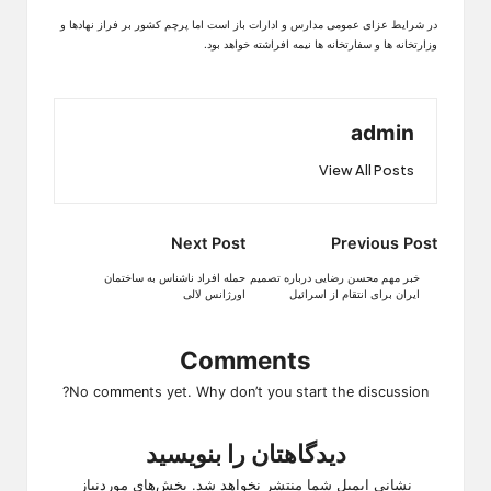
در شرایط عزای عمومی مدارس و ادارات باز است اما پرچم کشور بر فراز نهادها و
وزارتخانه ها و سفارتخانه ها نیمه افراشته خواهد بود.
admin
View All Posts
Post
Next Post
Previous Post
navigation
خبر مهم محسن رضایی درباره تصمیم
حمله افراد ناشناس به ساختمان
ایران برای انتقام از اسرائیل
اورژانس لالی
Comments
No comments yet. Why don’t you start the discussion?
دیدگاهتان را بنویسید
نشانی ایمیل شما منتشر نخواهد شد.
بخش‌های موردنیاز