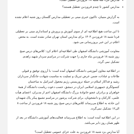
مدارس کشور تا چندم فروردین تعطیل هستند؟
به گزارش منیبان، تاکنون خبری مبنی بر تعطیلی مدارس گلستان روز شنبه اعلام نشده
است.
تا این ساعت هیچ اطلاعیه ای از سوی آموزش و پرورش و استانداری مبنی بر تعطیلی
فردا شنبه ۱۸ فروردین ۱۴۰۳ برای مدارس استان تهران صادر نشده است. به محض
اعلام در این خبر بروزرسانی می شود.
معاونت آموزشی دانشگاه اصفهان طی اطلاعیه‌ای اعلام کرد: کلاس‌های درس صبح
روز شنبه ۱۸ فروردین ماه جاری را جهت شرکت در مراسم سردار شهید زاهدی
تشکیل نمی گردد.
در اطلاعیه معاون آموزشی دانشگاه اصفهان آمده است: با آرزوی توفیق و قبولی
طاعات و عبادات، ضمن عرض تبریک و تسلیت به مناسبت شهادت جانگداز سرداران
رشید و فداکار اسلام در حملۀ تروریستیِ رژیم مجعول اسرائیل به ساختمان
کنسولگری جمهوری اسلامی ایران در دمشق، حسب دعوت ریاست دانشگاه از همۀ
خواهران و برادران عضو خانوادۀ بزرگ دانشگاه اصفهان اعم از مدیران، اعضای هیأت
علمی، کارکنان و دانشجویان، برای شرکت پرشور در مراسم تشییع پیکر پاک شهیدان
این حادثه به اطلاع می‌رساند کلاس‌های درس صبح روز شنبه ۱۸ فروردین از ساعت ۸
الی۱۲ تشکیل نمی‌گردد.
در این اطلاعیه آمده است: به اطلاع می‌رساند فعالیت‌های آموزشی دانشگاه در بعد از
ظهر همان روز دایر می‌باشد.
آیا مدارس یزد شنبه ۱۸ فروردین به علت عزای عمومی تعطیل است؟