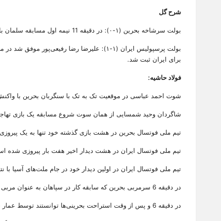
شرح گل
بولت سرشاخه بحرین (۱-۰): در دقیقه 11 نیمه اول مسابقه سلمان بازیکن تیم فوتبال بحرین موفق شد از برگشت یک توپ سرگردان به خوبی استفاده کند و با یک شوت روی پای زمینی دروازه باقر محمدی را باز کرد.
برای ایران ثبت شد.
فولاد حاشیه:
شوت احمد عباسی در موقعیت تک به تک با سنگربان بحرین با واک
شاگردان وحید شمسایی از همان سوت شروع مسابقه یک بازی تهاجمی ر
تیم ملی فوتسال بحرین در هشت بازی گذشته خود تنها به یک پیروز
تیم ملی فوتسال ایران در هشت دیدار اخیر هفت بار پیروزی شده ا
تیم ملی فوتسال ایران در اولین دیدار خود در جام ملت‌های آسیا با ن
در دقیقه 6 سرمربی بحرین که سابقه کار در سپاهان به عنوان مربی بدنساز را هم دارد اولین تایم استراحت را برای تیمش گرفت.
در دقیقه 6 و پس از وقت استراحت بحرینی‌ها توانستند توسط عمار حسن اولین موقعیت جدی خود را ایجاد کنند که باقر محمدی توپ را با دست راست به کرنر زد.