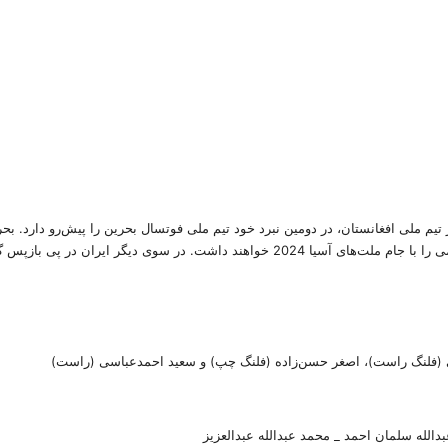
یم ملی افغانستان، در دومین نبرد خود تیم ملی فوتسال بحرین را پیش‌رو دارد. بح
 پی بازپس گیری رتبه اول از کویت ۴ امتیازی است.
یمى (فلنگ راست)، اصغر حسن‌زاده (فلنگ چپ) و سعید احمدعباسی (راست)
الله سلمان احمد _ محمد عبدالله عبدالعزیز