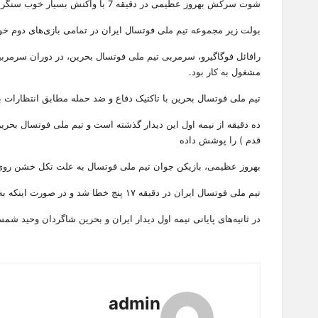
شوت سرکش بهروز عظیمی در دقیقه 7 با واکنش بسیار خوب سنگربان بحرین به بازی برگشت داده شد.
بولت زیر مجموعه تیم ملی فوتسال ایران در تمامی بازی‌های دوم خود در دور گروهی ج
رافائل فوگاگیرو، سرمربی تیم ملی فوتسال بحرین، در دوران سرمربی
مشغول به کار بود.
تیم ملی فوتسال بحرین با تاکتیک دفاع و ضد حمله مطابق انتظارات به این مسابقه آمده و در ۱۰ دقیقه ابتدایی
قدم ) را پوشش داده
بهروز عظیمی، بازیکن جوان تیم ملی فوتسال به علت تکل خشن روی در
تیم ملی فوتسال ایران در دقیقه ۱۷ پنج خطا شد و در صورت اینکه به یک خطای دیگر مرتکب شوند، یک پنالتی نقطه دوم ( فاصله ده متری با دروازه ) به سود آخرین اعلام می‌شود.
در ثانیه‌های پایانی نیمه اول دیدار ایران و بحرین شاگردان وحید ش
admin