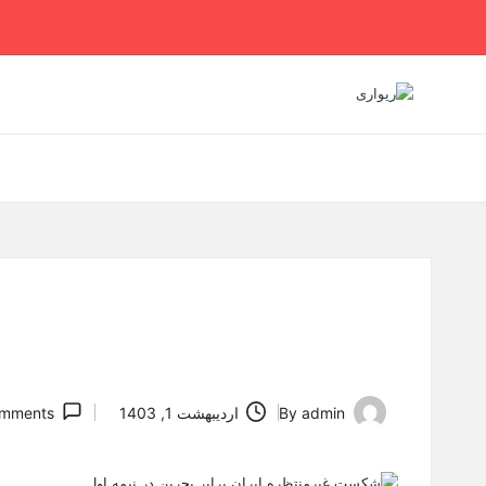
Ski
t
conten
admin
By
اردیبهشت 1, 1403
mments
Posted
by