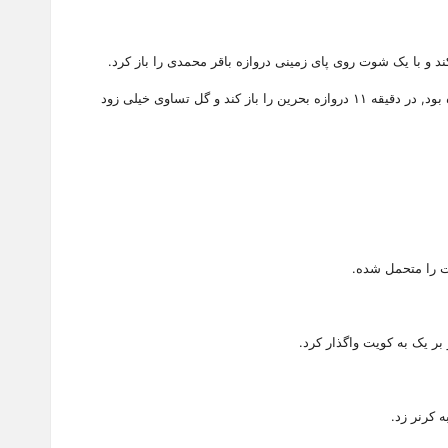
بولت پرسپولیس ایران (۱-۱): علیرضا رضا رفیعی‌پور موفق شد در محوطه جریمه با دخالت به موقع و اثرگذار روی اوتی که با قدرت به او پاس داده شده بود, در دقیقه ۱۱ دروازه بحرین را باز کند و گل تساوی خیلی زود
ت را متحمل شده.
بر یک به کویت واگذار کرد.