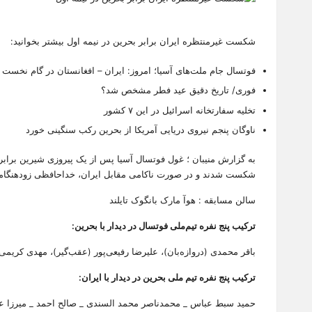
شکست غیرمنتظره ایران برابر بحرین در نیمه اول بیشتر بخوانید:
فوتسال جام ملت‌های آسیا؛ امروز: ایران – افغانستان در گام نخست
فوری/ تاریخ دقیق عید فطر مشخص شد؟
تخلیه سفارتخانه اسرائیل در این ۷ کشور
ناوگان پنجم نیروی دریایی آمریکا از بحرین رکب سنگینی خورد
به گزارش منیبان ؛ غول فوتسال آسیا پس از یک پیروزی شیرین برابر ت
شکست شدند و در صورت ناکامی مقابل ایران، خداحافظی زودهنگامی را با جام ملت‌های آسیا 2024 خواهند داشت. در سوی دیگر ایران در
سالن مسابقه : هوآ مارک بانگوک تایلند
ترکیب پنج نفره تیم‌ملی فوتسال در دیدار با بحرین:
باقر محمدى (دروازه‌بان)، علیرضا رفیعی‌پور (عقب‌گیر)، مهدى کر
ترکیب پنج نفره تیم ملی بحرین در دیدار با ایران:
حمید سبط عباس _ محمدناصر محمد السندی _ صالح احمد _ میرزا عبد