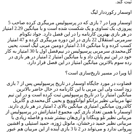
ثبت کند.
اوسمار رکورددار لیگ
اوسمار ویرا در 7 بازی که در پرسپولیس مربیگری کرده صاحب 5
پیروزی، یک تساوی و یک شکست شده است و با میانگین 2.29 امتیاز
در هر بازی بهترین کارنامه را در این فصل دارد. جواد نکونام
سرمربی استقلال 22 بازی در این دوره مربیگری کرده و 47 امتیاز
کسب کرده و با میانگین 2.14 امتیاز دومین مربی لیگ است. یحیی
گل‌محمدی سرمربی پرسپولیس در نیم‌فصل اول با 30 امتیاز به کار
خود در این تیم پایان داد و با میانگین امتیاز 2 امتیاز در هر بازی در
رده سوم بالاترین میانگین امتیاز در این فصل قرار دارد.
آیا ویرا در مسیر تاریخ‌سازی است؟
قضاوت در مورد جایگاه اوسمار در تاریخ پرسپولیس پس از 7 بازی
زود است ولی این مربی با این کارنامه در حال حاضر بالاترین
میانگین امتیاز را در تاریخ پرسپولیس ثبت کرده است و در این تیم
تنها مربیانی نظیر برانکو ایوانکوویچ و یحیی گل‌محمدی و گابریل
کالدرون میانگین امتیازی میانگین بالای 2 امتیاز در هر بازی دارند.
اوسمار با همین تعداد بازی کم، مجموع امتیازاتش در پرسپولیس از
مربیانی نظیر نلو وینگادا و آری‌هان بیشتر شده و فاصله زیادی با
مربیانی نظیر حمید درخشان، مانوئل ژوزه، حمید استیلی و افشین
پیروانی ندارد و می‌تواند در 2 تا 3 بازی آینده از این مربیان هم عبور