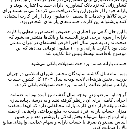
کشاورزانی که نزد بانک کشاورزی دارای حساب اعتباری بودند و
یارانه خود را از طریق این بانک دریافت می کردند؛ می توانستند برای
خرید کالاها و خدمات تا سقف ۵۰ میلیون ریال از این کارت استفاده
کنند و پشتوانه این کارت، حساب‌های یارانه‌ای اشخاص بود.
با این حال گاهی نیز اخباری در خصوص اختصاص وام‌هایی با کارت
یارانه از سوی برخی قرض‌الحسنه ها و بانک‌ها منتشر می‌شود که
صحت ندارد. به طور مثال اخیرا قرض‌الحسنه‌ای در تهران مدعی
شده بود با کارت یارانه، وام ۱۰ میلیون تومانی می‌دهد که این
موضوع بلافاصله توسط پلیس فتا تکذیب شد.
حساب یارانه ضامن پرداخت تسهیلات بانکی می‌شود
بهمن ماه سال گذشته نمایندگان مجلس شورای اسلامی در جریان
بررسی بخش هزینه‌ای لایحه بودجه سال ۱۴۰۳ کل کشور، حساب
یارانه و سهام عدالت را ضامن پرداخت تسهیلات بانکی کردند.
گرچه این موضوع در بودجه سال گذشته نیز آمده بود اما ضمانت
اجرایی کاملی برای آن درنظر گرفته نشد و به درستی پیاده‌سازی
نشد. وثیقه قرار دادن کارت یارانه مخالفانی دارد که آن‌ها معتقدند
میزان حساب یارانه افراد نسبت به مبلغ پرداختی وام‌هایی ازجمله
وام ازدواج، تنها می‌تواند بخش اندکی را پوشش دهد و بر همین
اساس نمی‌توان صرفا با حساب یارانه و سهام عدالت، وام‌های مبالغ
بالا را ضمانت کرد.