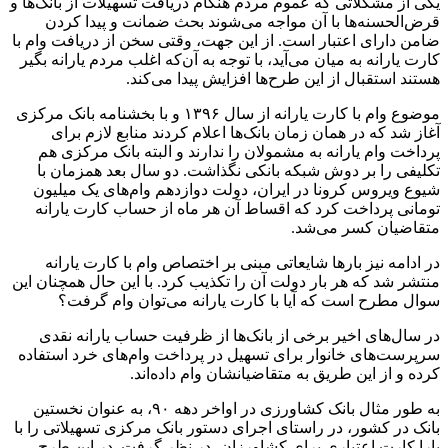
یکی از مشکلاتی که عموم مردم هنگام دریافت تسهیلات از بانک‌ها و
قرض‌الحسنه‌ها با آن مواجه می‌شوند بحث ضمانت و پیدا کردن
ضامن دارای اعتبار است. از این جهت، وقتی سخن از دریافت وام با
کارت یارانه به میان می‌آید، با توجه به آن‌که اغلب مردم یارانه بگیر
هستند استقبال از این طرح‌ها افزایش پیدا می‌کند.
موضوع وام با کارت یارانه از سال ۱۳۹۶ و با بخشنامه بانک مرکزی
آغاز شد که در همان زمان بانک‌ها اعلام کردند منابع لازم برای
پرداخت وام یارانه به مشمولان را ندارند و البته بانک مرکزی هم
تکلیفی را بر دوش شبکه بانکی نگذاشت. دو سال بعد همزمان با
شیوع ویروس کرونا در ایران، دولت دوازدهم وام‌های یک میلیون
تومانی پرداخت کرد که اقساط آن هر ماه از حساب کارت یارانه
متقاضیان کسر می‌شد.
در ادامه نیز بارها شایعاتی مبنی بر اختصاص وام با کارت یارانه
منتشر شد که هر بار دولت آن را تکذیب کرد. با این حال همچنان این
سوال مطرح است که آیا با کارت یارانه می‌توان وام گرفت؟
در سال‌های اخیر برخی از بانک‌ها از ظرفیت حساب یارانه نقدی
سرپرست‌های خانوار برای تسهیل در پرداخت وام‌های خرد استفاده
کرده و از این طریق به متقاضیانشان وام داده‌اند.
به طور مثال بانک کشاورزی در اواخر دهه ۹۰، به عنوان نخستین
بانک در کشور، در راستای اجرای دستور بانک مرکزی تسهیلاتی را با
یارا کارت اعتباری برای کشاورزان، در نظر گرفت. در این طرح