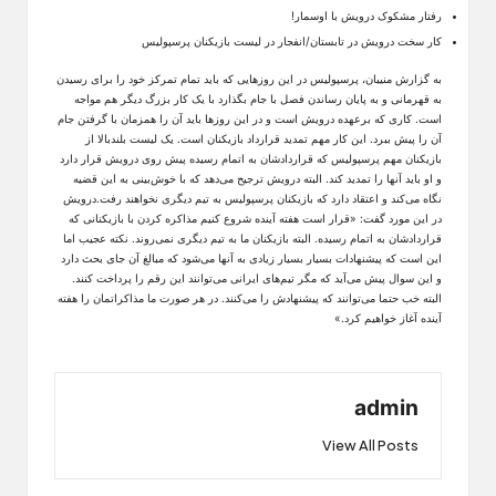
رفتار مشکوک درویش با اوسمار!
کار سخت درویش در تابستان/انفجار در لیست بازیکنان پرسپولیس
به گزارش منیبان، پرسپولیس در این روزهایی که باید تمام تمرکز خود را برای رسیدن
به قهرمانی و به پایان رساندن فصل با جام بگذارد با یک کار بزرگ دیگر هم مواجه
است. کاری که برعهده درویش است و در این روزها باید آن را همزمان با گرفتن جام
آن را پیش ببرد. این کار مهم تمدید قرارداد بازیکنان است. یک لیست بلندبالا از
بازیکنان مهم پرسپولیس که قراردادشان به اتمام رسیده پیش روی درویش قرار دارد
و او باید آنها را تمدید کند. البته درویش ترجیح می‌دهد که با خوش‌بینی به این قضیه
نگاه می‌کند و اعتقاد دارد که بازیکنان پرسپولیس به تیم دیگری نخواهند رفت.درویش
در این مورد گفت: «قرار است هفته آینده شروع کنیم مذاکره کردن با بازیکنانی که
قراردادشان به اتمام رسیده. البته بازیکنان ما به تیم دیگری نمی‌روند. نکته عجیب اما
این است که پیشنهادات بسیار بسیار زیادی به آنها می‌شود که مبالغ آن جای بحث دارد
و این سوال پیش می‌آید که مگر تیم‌های ایرانی می‌توانند این رقم را پرداخت کنند.
البته خب حتما می‌توانند که پیشنهادش را می‌کنند. در هر صورت ما مذاکراتمان را هفته
آینده آغاز خواهیم کرد.»
admin
View All Posts