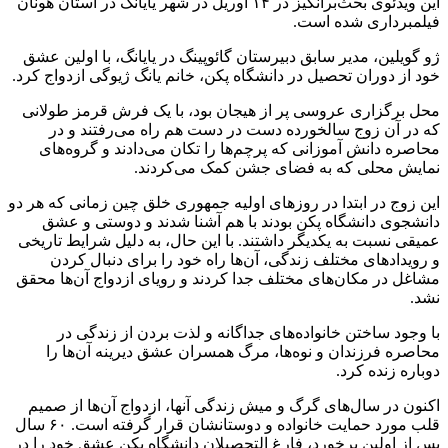
این ویدئوی بحث‌برانگیز در ۱۴ آوریل در شهر یایانگ در استان هونان
فیلمبرداری شده است.
ژو گویلین، مدیر سابق دبیرستان گائوپینگ در یایانگ، با اولین عشق
خود از دوران تحصیل در دانشگاه پکن، خانم یانگ ژیوگی ازدواج کرد.
محل برگزاری عروسی پر از هیجان بود، با یک فرش قرمز طولانی
که در آن زوج سالخورده دست در دست هم راه می‌رفتند و در
محاصره دانش آموزانی که پرچم‌ها را تکان می‌دادند و گروه‌های
نمایش محلی که به فضای جشن کمک می‌کردند.
این زوج در ابتدا در روز‌های اولیه جمهوری خلق چین زمانی که هر دو
دانشجوی دانشگاه پکن بودند با هم آشنا شدند و دوستی و عشق
عمیقی نسبت به یکدیگر داشتند. با این حال، به دلیل شرایط تاریخی
و رویداد‌های مختلف زندگی، آن‌ها راه خود را برای دنبال کردن
مشاغل در مکان‌های مختلف جدا کردند و رویای ازدواج آن‌ها محقق
نشد.
با وجود ساختن خانواده‌های جداگانه و لذت بردن از زندگی در
محاصره فرزندان و نوه‌ها، مرگ همسران عشق دیرینه آن‌ها را
دوباره زنده کرد.
اکنون در سال‌های گرگ و میش زندگی آنها، ازدواج آن‌ها از صمیم
قلب مورد حمایت خانواده و دوستانشان قرار گرفته است. ۶۰ سال
پس از اولین برخورد، فارغ التحصیلان دانشگاه پکن عشق خود را در