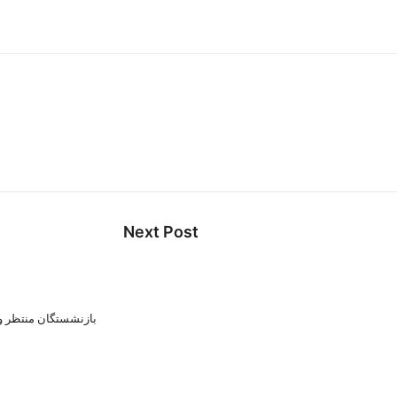
Next Post
بازنشستگان منتظر واریز 4 میلیونی و 400 تومانی باشند/