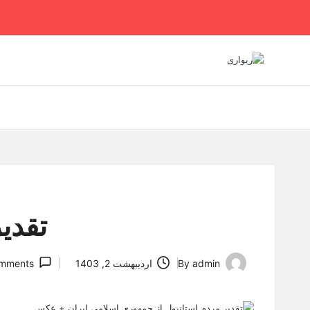
Ski
t
conten
تقدی
admin
By
اردیبهشت 2, 1403
mments
Posted
by