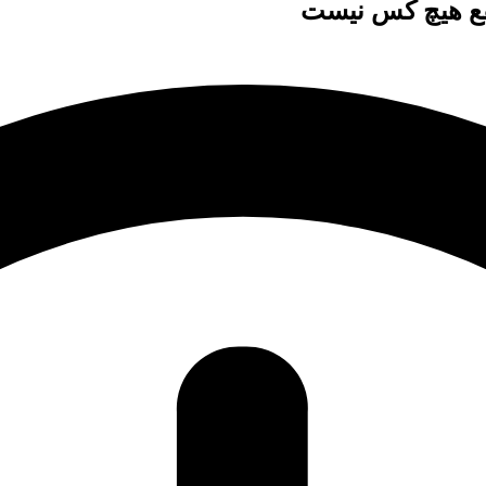
نفع هیچ کس نیست