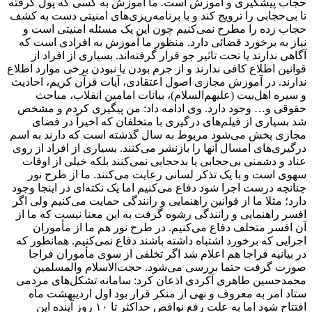
حجاب پیشگیری و آموزش است. ما آموزش به کسی که پول گرفته
تا بی‌حجابی را ترویج کند و با برنامه‌ریزی‌های امنیتی دست به کشف
حجاب زده را مطرح نمی‌کنیم چون این یک مسئله امنیتی است و
نیاز به برخورد قضائی دارد. منظور ما آموزش به افرادی است که
آگاهی ندارند یا تحت تاثیر جو قرار گرفته‌اند. بسیاری از افراد از
قوانین اطلاع کافی ندارند و از جرم بودن یا نبودن برخی موارد اطلاع
ندارند. در آموزش مجازی اصول اعتقادی، آیات قرآن کریم، احادیث
و سیره اهل‌بیت (علیهم‌السلام)، بیانات امامین انقلاب، مباحث
حقوقی و… وجود دارد. وی ادامه داد: من پیگیری کردم و مشخص
شد بسیاری از فیلم‌های درگیری با متخلفان که اخیراً در فضای
مجازی پخش می‌شود مربوط به سال گذشته است که دارند به اسم
درگیری‌های امسال آنها را بازنشر می‌کنند. بسیاری از افراد از روی
عناد و دشمنی بی‌حجابی یا بدحجابی نمی‌کنند بلکه خیلی از اوقات
سهوی است و با یک تذکر لسانی رعایت می‌کنند. ما از طرح نور
چنانچه درست اجرا شود دفاع می‌کنیم اما یک نکته‌ای در اینجا وجود
دارد؛ مثلا ما از قوانین راهنمایی و رانندگی حمایت می‌کنیم ولی اگر
افسر راهنمایی و رانندگی رشوه گرفت به این معنا نیست که ما از
آن افسر متخلف دفاع می‌کنیم. در طرح نور هم ما از مأموران
اجرایی که برخورد اشتباه داشته باشند دفاع نمی‌کنیم. همانطور که
در بیانیه فراجا هم اعلام شد اگر تخلفی از سوی مأموران فراجا
صورت گرفت حتما بررسی می‌شود. حجت‌الاسلام‌ والمسلمین
محمدحسین طاهری آکردی اذعان کرد: سامانه تشکل‌های مردمی
ستاد امر به معروف و نهی از منکر قرار بود اول اردیبهشت ماه
افتتاح شود اما به علت رفع نواقص حداکثر تا ۱۰ روز آینده این