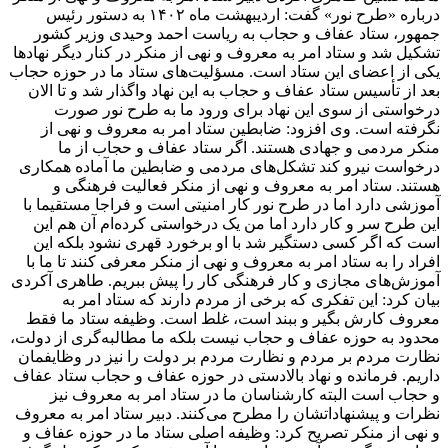
درباره «طرح نور» گفت: اردیبهشت ماه ۱۴۰۲ به دستور رئیس
جمهور، ستاد عفاف و حجاب به ریاست احمد وحیدی وزیر کشور
تشکیل شد و ستاد امر به معروف و نهی از منکر در کنار دیگر نهادها
یکی از اعضای این ستاد است. مسؤلیت‌های ستاد ما در حوزه حجاب
بعد از تأسیس ستاد عفاف و حجاب به این نهاد واگذار شد و تا الان
درخواستی از سوی این نهاد برای ورود ما به طرح نور صورت
نگرفته است. وی افزود: ضابطین ستاد امر به معروف و نهی از
منکر مردمی و جهادی هستند. اگر ستاد عفاف و حجاب از ما
درخواست نیرو کند تشکل‌های مردمی و ضابطین ما آماده همکاری
هستند. ستاد امر به معروف و نهی از منکر فعالیت فرهنگی و
آموزشی دارد اما در طرح نور کار امنیتی است و فراجا مستقیما با
این طرح سر و کار دارد اما من یک درخواستی کرده‌ام آن هم این
است که اگر کسی دستگیر شد با او برخورد قهری نشود بلکه این
افراد را به ستاد امر به معروف و نهی از منکر معرفی کنند تا ما با
آموزش‌های مجازی و کار فرهنگی کار را پیش ببریم. طاهری آکردی
بیان کرد: این تفکری که برخی از مردم دارند که ستاد امر به
معروف کارش بگیر و ببند است، غلط است. وظیفه ستاد ما فقط
محدود به حوزه عفاف و حجاب نیست بلکه ما مطالبه‌گری از دولت،
نظارت مردم بر مردم و نظارت مردم بر دولت را نیز در وظایفمان
داریم. فرمانده و نهاد بالادستی در حوزه عفاف و حجاب ستاد عفاف
و حجاب است البته کارشناسان ما در ستاد امر به معروف نیز
نظرات و پیشنهاداتشان را مطرح می‌کنند. دبیر ستاد امر به معروف
و نهی از منکر تصریح کرد: وظیفه اصلی ستاد ما در حوزه عفاف و