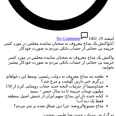
اسفند 19, 1402
No Comments
واکنش یک مداح معروف به سخنان نماینده مجلس در مورد کسر
جریمه بی حجابی از حساب بانکی مردم به صورت خودکار بیشتر
بخوانید:
طعنه تند مداح معروف به دولت رئیسی: وسط این دعواهای
زرگری‌ خبر دارین گوشت و مرغ چند؟
صداوسیما از جزئیات لایحه جدید حجاب رونمایی کرد| از 150
میلیون تومان جریمه تا ده سال حبس + ببینید
کنایه خنده دار این مداح: سهم ایران از جنبش اصیل منطقه
فقط یک دبه آب!
مداح ممنوع‌الروضه: چرا دین چماق شده بر سر مردم؟
به گزارش منیبان، حمیدرضا علیمی نوشت: