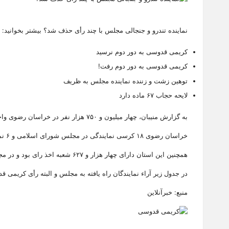
نماینده تندرو و جنجالی مجلس با چند رأی حذف شد؟ بیشتر بخوانید:
کریمى قدوسى به دور دوم نرسید
کریمی قدوسی به دور دوم رفت!
توهین زشت و زننده نماینده مجلس به ظریف
لایحه حجاب ۶۷ ماده دارد
به گزارش منیبان، چهار میلیون و ۷۵۰ هزار نفر در خراسان رضوی واجد شرایط رای دادن بودند که از این تعداد، ۲ میلیون و ۴۰۰ هزار نفر مربوط به حوزه انتخابیه مشهد و کلات هستند.
خراسان رضوی ۱۸ کرسی نمایندگی در مجلس شورای اسلامی و ۶ نماینده در مجلس خبرگان رهبری دارد که برای مجلس شورای اسلامی ۸۱۵ نفر و برای مجلس خبرگان رهبری هشت نامزد در عرصه رقابت حضور داشتند.
همچنین این استان دارای چهار هزار و ۶۲۷ شعبه اخذ رای بود و در مجموع ۸۰ هزار نفر مدیریت و نظارت بر این انتخابات در این شعب را بر عهده داشتند.
در جدول زیر آراء نمایندگان راه یافته به مجلس و البته رأی کریمی ق
منبع: خبرآنلاین