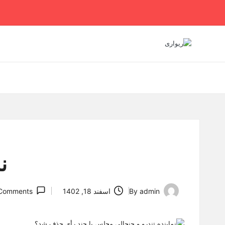
Ski
t
conten
ن
admin
By
اسفند 18, 1402
Comments
Posted
by