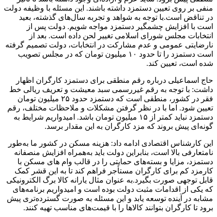
منفی بر روی تعیین دستمزد داشته باشند. این مسئله با وظیفه دولت
در تناقض است.با توجه به شواهد و تجربه سال‌های گذشته، بعید
است با افزایش چشمگیر دستمزد مواجه شویم. دولت پس از
انتخابات مجلس شورای اسلامی تغییر لحن داده است. بعد از
نارضایتی عمومی و عدم مشارکت در انتخابات، دولت تصمیم گرفته
است دستمزد را تا حدود ۱۰ میلیون تومان که در مجلس تصویب
شده است، تعیین کند.
حاج اسماعیلی درباره رقم منطقی برای دستمزد کارگران اظهار
داشت: با توجه به رقم غیررسمی سبد معیشت و تعریف ریالی خط
فقر در کشور، منطقی است که دستمزد حدود ۲۵ میلیون تومان
تعیین شود. اما با در نظر گرفتن مشکلات و ملاحظات مختلف، رقم
دستمزد نباید کمتر از ۱۵ میلیون تومان باشد. امیدواریم شرایط به
گونه‌ای پیش بروند که مزد کارگران به این مقدار برسد.
این کارشناس اقتصادی ادامه داد: هزینه مسکن در کشور ما به‌طور
نامتعارفی بالا است، بنابراین دولت باید به‌همراه افزایش منصفانه
دستمزد، مزایا و بسته‌های حمایتی را در قالب وام‌ های مسکن با
کارمزد کم برای کارگران مستأجر فراهم کند تا به این قشر کمک
قابل توجهی صورت بگیرد.به عنوان مثال یارانه کالا برگ الکترونیکی
که یکی از اقدامات مثبت دولت بوده است و امیدواریم برنامه‌های
مشابه در آینده توسعه یابد و این مسئله به صورت گسترده‌تری پیش
برود تا کارگران بتوانند کالاها را با قیمت‌های مناسب تهیه کنند.