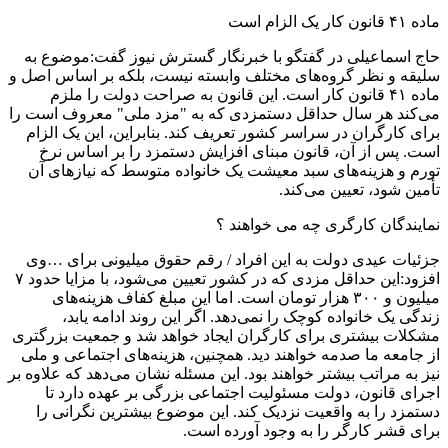
ماده ۴۱ قانون کار یک الزام است
حاج اسماعیلی در گفتگو با خبرنگار گسترش نیوز گفت:موضوع به
سلیقه و نظر گروه‌های مختلف وابسته نیست، بلکه بر اساس اصل و
ماده ۴۱ قانون کار است. این قانون به صراحت دولت را ملزم
می‌کند هر سال حداقل دستمزدی که به "مزد ملی" معروف است را
برای کارگران در سراسر کشور تعریف کند. بنابراین، این یک الزام
است. پس از آن، قانون مبنای افزایش دستمزد را بر اساس نرخ
تورم و هزینه‌های سبد معیشت یک خانواده متوسط که نیازهای آن
تأمین شود، تعیین می‌کند.
نمایندگان کارگری چه می خواهند ؟
جزئیات عیدی دولت به این افراد / رقم حقوق میلیونی برای …وی
افزود:این حداقل مزدی که در کشور تعیین می‌شود، با مزایا حدود ۷
میلیون و ۳۰۰ هزار تومان است. اما این مبلغ کفاف هزینه‌های
زندگی یک خانواده کوچک را نمی‌دهد. اگر این روند ادامه یابد،
مشکلات بیشتری برای کارگران ایجاد خواهد شد و جمعیت بزرگتری
از جامعه ما صدمه خواهند دید. همچنین، هزینه‌های اجتماعی و ملی
نیز به مراتب بیشتر خواهند بود. این مسئله نشان می‌دهد که علاوه بر
اجرای قانون، دولت مسئولیت اجتماعی بزرگی بر عهده دارد تا
دستمزد را به واقعیت نزدیک کند. این موضوع بیشترین نگرانی را
برای قشر کارگر را به وجود آورده است.