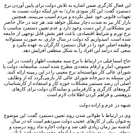
این فعال کارگری ضمن اشاره به تلاش دولت برای پایین آوردن نرخ
دستمزد گفت: این کار سودی ندارد؛ به جز اینکه دولت نسبت به
تعهدات قانونی خود عمل نکرده و مردم آسیب می‌بینند، همچنین
بازار کار نیز به شدت دچار مشکل خواهد شد. هر چند در حال حاضر
نیز مشکلاتی از این دست وجود دارد و عدم تعیین دستمزد مناسب با
نرخ تورم و شرایط اقتصادی، باعث فقر بخش قابل توجهی از جامعه
شده است. امیدواریم که دولت در سال جاری، به صورت مسئولانه
وظیفه اصلی خود را در قبال دستمزد کارگران به عهده بگیرد و
سعی کند درآمد این افراد را به شکل منطقی افزایش دهد.
حاج اسماعیلی در ارتباط با نرخ سبد معیشت اظهار داشت: در این
خصوص، آمار و ارقام متعددی مطرح شده است. متأسفانه، دولت یا
شورای عالی کار نتوانسته‌اند نرخ معینی را در این زمینه ارائه کنند.
این مسئله به دبیرخانه شورای عالی کار بازمی‌گردد که از وظایف
اصلی آن رصد مستمر مشکلات حوزه کار و استفاده از کارشناسان،
گروه‌های کارگری و کارفرمایی و نمایندگان دولت برای کارهای
پژوهشی و فراهم کردن اطلاعات لازم است.
شبهه در عزم و اراده دولت
وی در ارتباط با طولانی شدن روند تعیین دستمزد گفت: این موضوع
به‌عنوان یکی از کارهای عجیب دولت سیزدهم است که در سال
گذشته نیز زمان زیادی تلف شد و دولت اجازه نداد روند درست و
منطقی پیش برود. شاید عزم و اراده‌ای وجود داشته باشد تا تأثیر