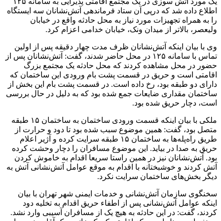
یک مورد آتش سوزی در یک مجتمع اقامتی پذیرایی به سامانه ۱۲۵
اطلاع داده شد که درپی آن ستاد فرماندهی آتش‌نشانان سه ایستگاه
را به همراه تجهیزات مورد نیاز به محل حادثه واقع در خیابان
ولیعصر، بالاتر از میدان ونک، خیابان خدامی اعزام کرد.
وی با بیان اینکه آتش‌نشانان ظرف مدت چهار دقیقه پس از اولین
تماس با سامانه ۱۲۵ در محل حاضر شدند، گفت: آتش‌نشانان پس از
حضور در محل مشاهده کردند که محل حادثه یک مجتمع بزرگ
اقامتی است و حریق در قسمت پشت بام ورودی این ساختمان که
دارای دو طبقه بود، رخ داده است. در قسمت پشت بام این بخش از
ساختمان مقداری ضایعات جمع شده بود که به دلیل در حال بررسی
است، دچار حریق شده بود.
ملکی با بیان اینکه قسمت ورودی ساختمان به ساختمان ۱۵ طبقه
متصل بود، گفت: همین موضوع سبب شده بود تا دود و حرارت از
طریق راه‌پله‌ها به ساختمان ۱۵ طبقه سرایت کرده و آژیر اعلام
حریق به صدا در بیاید. این موضوع مسافران را دچار وحشت کرده
بود. آتش‌نشانان نیز در همین راستا سریعا اقدام به خاموش کردن
آتش کردند و خوشبختانه با اقدام به موقع عوامل آتش‌نشانی آتش به
دیگر بخش‌های ساختمان سرایت نکرد.
سخنگوی سازمان آتش‌نشانی و خدمات ایمنی شهر تهران با بیان
اینکه عوامل آتش‌نشانی پس از اطفاء حریق اقدام به تخلیه دود
کردند، گفت: در این حادثه به هیچ یک از مسافران آسیبی وارد نشد.