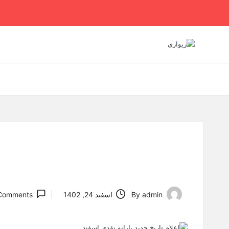
Ski
t
conten
admin
By
اسفند 24, 1402
Comments
Posted
by