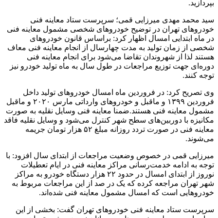
بپردازید.
سید محمد مهدی میرزایی قمی؛ سرپرست ستاد معاینه فنی
خودروهای تهران در توضیح خودروهای شخصی مشمول معاینه فنی
در ماه ابتدایی امسال اظهار کرد: براساس قانون خودروهای
شخصی از زمان تولید به مدت چهارسال از انجام معاینه فنی معاف
هستند لذا از شهروندان تقاضا می‌شود برای انجام معاینه فنی
دوره‌ای جهت توزیع مراجعات در طول سال به ماه تولید خودرو نیز
توجه کنند.
وی تصریح کرد: در فروردین ماه امسال خودروهای تولید داخل
فروردین ۱۳۹۹ و ماقبل و خودروهای وارداتی مارس ۲۰۲۰ و ماقبل
مشمول معاینه فنی هستند.ضمنا معاینه فنی وسایل نقلیه به صورت
مکانیزه با دوربین‌های سطح شهر کنترل می‌شود و وسایل نقلیه فاقد
معاینه فنی در صورت تردد روزانه مبلغ ۵۲ هزار تومان جریمه
می‌شوند.
میرزایی قمی در خصوص وضعیت مراجعات از ابتدای سال افزود: با
توجه به ادامه خدمت‌رسانی مراکز معاینه فنی در ایام تعطیلات
نوروز از ابتدای امسال در حدود ۲۲ هزار دستگاه خودرو به مراکز
شهر تهران مراجعه کرده که یک در صد از این مراجعات مربوط به
خودروهایی است که امسال مشمول معاینه فنی شده‌اند.
سرپرست ستاد معاینه فنی خودروهای تهران گفت: بخشی از این