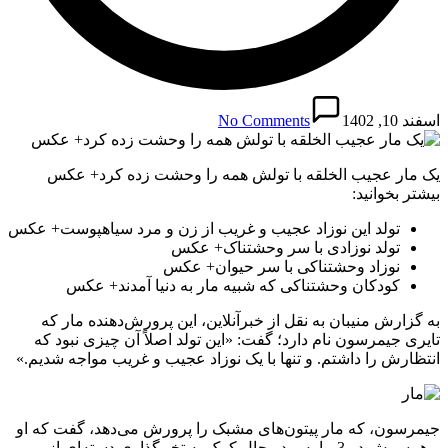
اسفند 10, 1402
No Comments
یک مار عجیب الخلقه با تولش همه را وحشت زده کرد+ عکس
بیشتر بخوانید:
تولد این نوزاد عجیب و غریب از زن و مرد سیاهپوست+ عکس
تولد نوزادی با سر وحشتناک+ عکس
نوزاد وحشتناکی با سر حیوان+ عکس
کودکان وحشتناکی که شبیه مار به دنیا آمدند+ عکس
به گزارش منیبان به نقل از خبرآنلاین، این پرورش‌دهنده مار که
تایری جیمرسون نام دارد؛ گفت: «این تولد اصلاً آن چیزی نبود که
انتظارش را داشتم. و تنها با یک نوزاد عجیب و غریب مواجه شدیم.»
جیمرسون، که مار پیتون‌های مشبک را پرورش می‌دهد، گفت که او
و همسرش در 3 مارس در حال کمک به تخم‌گذاری دسته‌ای از