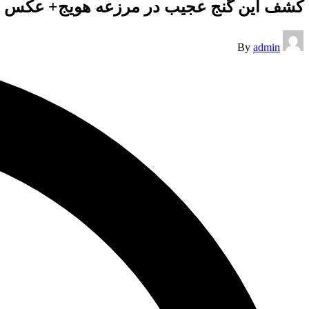
کشف این گنج عجیب در مرزعه هویج+ عکس
Posted
By
admin
by