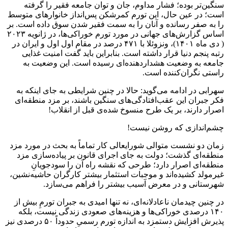
سنگین‌تر بوده؛ فشار مداوم، جان و توان جامعه فقیر را گرفته
است؛ در عین حال، این تورم کمرشکن پس‌انداز خانوارهای متوسط
را به صفر رسانده و آنان را به سمت فقیر شدن سوق داده است. بر
اساس گزارش‌های جهانی در مورد تورم خوراکی‌ها، در ژانویه ۲۰۲۳
( دی ماه ۱۴۰۱)، ونزوئلا با ۴۷۱ درصد در مقام اول اول و ایران در
رتبه پنجم دنیا قرار داشته است. بنابراین باید گفت امنیت غذایی
جامعه به وضعیت هشداردهنده‌ای رسیده است. این وضعیت به
راستی نگران‌کننده است.
سهرابی در ادامه می‌گوید: حالا در چنین شرایطی به جای اینکه به
فکر جبران این عقب‌افتادگی‌های سنگین باشند، بر مزد منطقه‌ای
اصرار دارند، بر یک طرح منسوخ شده‌ی قبل از انقلاب!
چشم‌اندازی که روشن نیست!
زمان دو نشست متوالی شورایعالی کار تماماً به بحث در مورد مزد
منطقه‌ای گذشت؛ دولت به جای اجرای قانون بر پیاده‌سازی مزد
منطقه‌ای اصرار دارد؛ طرحی که نقشه راه آن را سودجویانِ
غیرمولد کشیده‌اند و موجبات استثمار بیشتر کارگران حاشیه‌نشین،
شهرستانی و در معرض آسیب بیشتر را فراهم می‌سازد.
در چنین چیدمان ناعادلانه‌ای، نه تنها امیدی به جبران تورمِ بیش از
۱۴۰ درصدی خوراکی‌ها و هزینه‌های صعودی زندگی نیست، بلکه
پذیرش افزایش دستمزد به اندازه تورم رسمیِ حدوداً ۵۰ درصدی نیز