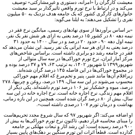
معیشت کارگران را «آمرانه، دستوری و غیرمشارکتی» توصیف
می‌کند و در ارتباط با نرخ تورم واقعیِ تاثیرگذار بر سبد معیشت
خانوارهای کارگری کشور که یک جامعه هدف نزدیک به ۵۰ میلیون
نفری را تشکیل می‌دهند؛ به ایلنا می‌گوید:
«بر اساس برآوردها از سوی نهادهای رسمی، میانگین نرخ فقر در
نیمه دهه ۸۰ در کشور ۱۵ درصد یعنی به ازای هر شش نفر یک نفر،
نیمه اول دهه ۹۰ ، حدود ۲۰ درصد و در سال ۱۴۰۰ به حدود ۳۱
درصد یعنی به ازای هر سه ایرانی یک نفر رسید. این نشان می‌دهد که
فقر در جامعه رشد دو برابری داشته است. براساس شاخص‌های
مرکز آمار ایران، نرخ تورم خوراکی‌ها در سه سال متوالی از
شهریور۱۳۹۹ تا شهریور ۱۴۰۲، به ترتیب ۶۳، ۷۹ و ۳۷ درصد بوده و
در مجموع خوراکی‌ها در این فاصله ۱۴۵ درصد گران شده‌اند.
زیراقلام آن‌ها مانند شیر، پنیر و تخم‌مرغ که اقلام مهم خوراکی
محسوب می‌شوند در این سه سال، ۱۴۹ درصد، روغن و چربیها، ۲۷۸
درصد، میوه و خشکبار نیز ۱۰۶ درصد تورم داشته‌اند. یکی دیگر از
اقلام مهم زندگی، نرخ اجاره خانه است. نرخ اجاره خانه در این سه
سال، بیش از ۸۰ درصد گران شده است. همچنین در این بازه زمانی،
بهداشت و درمان تورم ۱۰۷ درصدی داشته است».
او اضافه می‌کند: اگر شهریور ۹۷ که سال شروع مجدد تحریم‌هاست
را مبنای محاسبه قرار دهیم، تاکنون نرخ تورم خوراکی‌ها به بیش از
۹۰۰ درصد رسیده است؛ این رشد آثار و تبعات مهلکی بر جامعه
گذارده است. قطعاً اثرات این تورم سنگین بر دهک‌های پایین بسیار