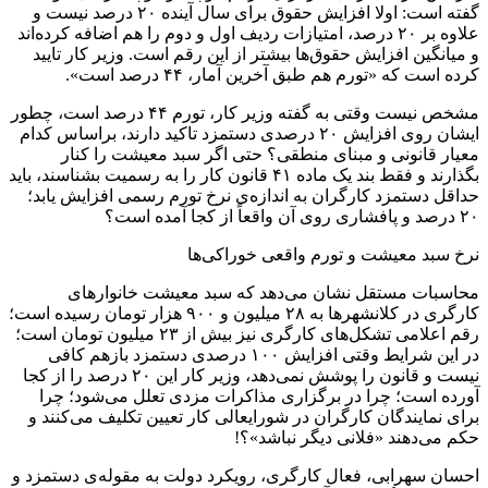
گفته است: اولا افزایش حقوق برای سال آینده ۲۰ درصد نیست و
علاوه بر ۲۰ درصد، امتیازات ردیف اول و دوم را هم اضافه کرده‌اند
و میانگین افزایش حقوق‌ها بیشتر از این رقم است. وزیر کار تایید
کرده است که «تورم هم طبق آخرین آمار، ۴۴ درصد است».
مشخص نیست وقتی به گفته وزیر کار، تورم ۴۴ درصد است، چطور
ایشان روی افزایش ۲۰ درصدی دستمزد تاکید دارند، براساس کدام
معیار قانونی و مبنای منطقی؟ حتی اگر سبد معیشت را کنار
بگذارند و فقط بند یک ماده ۴۱ قانون کار را به رسمیت بشناسند، باید
حداقل دستمزد کارگران به اندازه‌ی نرخ تورم رسمی افزایش یابد؛
۲۰ درصد و پافشاری روی آن واقعاً از کجا آمده است؟
نرخ سبد معیشت و تورم واقعی خوراکی‌ها
محاسبات مستقل نشان می‌دهد که سبد معیشت خانوارهای
کارگری در کلانشهرها به ۲۸ میلیون و ۹۰۰ هزار تومان رسیده است؛
رقم اعلامی تشکل‌های کارگری نیز بیش از ۲۳ میلیون تومان است؛
در این شرایط وقتی افزایش ۱۰۰ درصدی دستمزد بازهم کافی
نیست و قانون را پوشش نمی‌دهد، وزیر کار این ۲۰ درصد را از کجا
آورده است؛ چرا در برگزاری مذاکرات مزدی تعلل می‌شود؛ چرا
برای نمایندگان کارگران در شورایعالی کار تعیین تکلیف می‌کنند و
حکم می‌دهند «فلانی دیگر نباشد»؟!
احسان سهرابی، فعال کارگری، رویکرد دولت به مقوله‌ی دستمزد و