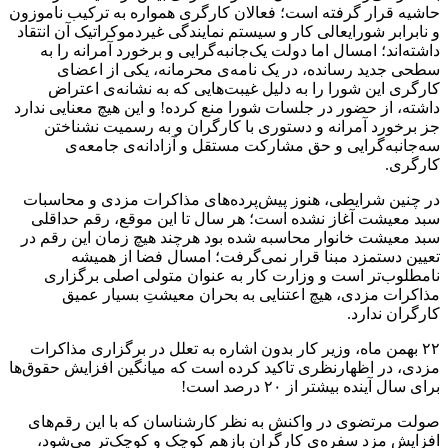
حاشیه قرار گرفته است؛ فعالان کارگری همواره به ترکیب ناموزون
و نابرابر شورایعالی کار و سیستم نمایندگی غیردموکراتیک آن انتقاد
داشته‌اند؛ امسال اما دولت یک‌جانبه‌گرایی و برخورد آمرانه را به
سطحی جدید رسانده، در یک نامه‌ی محرمانه، یکی از اعضای
کارگری این شورا را به دلیل غیبت‌هایی که به نشانه‌ی اعتراض
داشته، از حضور در جلسات شورا منع کرده! و این هیچ معنایی ندارد
جز برخورد آمرانه و دستوری با کارگران و به رسمیت نشناختن
سه‌جانبه‌گرایی و حق مشارکت مستقل و آزادانه‌ی جامعه‌ی
کارگری.
در چنین شرایطی، هنوز پیش‌پرده‌های مذاکرات مزدی و محاسبات
سبد معیشت آغاز نشده است؛ هر سال تا این موقع، رقم حداقلی
سبد معیشت خانوار محاسبه شده بود هرچند هیچ زمان این رقم در
تعیین دستمزد مبنا قرار نمی‌گرفت؛ امسال فضا از همیشه
نامطلوب‌تر است و وزارت کار به عنوان متولی اصلی برگزاری
مذاکرات مزدی، هیچ اعتنایی به بحران معیشتِ بسیار عمیق
کارگران ندارد.
۲۲ بهمن ماه، وزیر کار بدون اشاره به تعلل در برگزاری مذاکرات
مزدی، در اظهارنظری تاکید کرده است که میانگین افزایش حقوق‌ها
برای سال آینده بیشتر از ۲۰ درصد است!
صولت مرتضوی در واکنش به نظر کارشناسان که با این رقم‌های
افزایش مزد سفره‌ی کارگران بازهم کوچک و کوچک‌تر می‌شود،