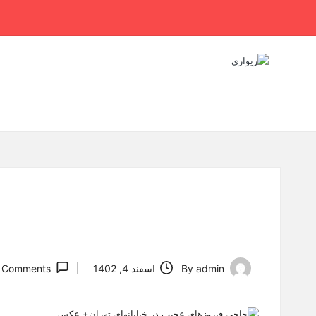
Ski
t
conten
admin
By
اسفند 4, 1402
 Comments
Posted
by