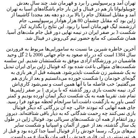
تهران آمد و پرسپولیس را برد و قهرمان شد. چند سال بعدش
جوبیلوایواتا باز هم در فینال و این بار جام باشگاه‌های آسیا به تهران
آمد و مقابل استقلال جام را بالا برد. دو دهه بعد مجددا کاشیما از
ژاپن بود که مقابل چشمان 80 هزار هوادار پرسپولیسی، جام
ارزشمند لیگ قهرمانان آسیا را ربود. این نتایج را بگذارید کنار
شکست 3 بر صفر ایران در نیمه نهایی دور قبل جام ملت‌های آسیا.
همان شکستی که مانع حضور تیم کی‌روش در فینال شد.
آخرین خاطره شیرین ما نسبت به سامورایی‌ها مربوط به فروردین
سال 1384 است که در راه صعود به جام جهانی 2006 با 2 گل وحید
هاشمیان در ورزشگاه آزادی موفق به شکستشان شدیم. این سلسه
شکست‌های متوالی باعث شده بود که فوتبال ژاپن برای ایران تبدیل
به یک شمشیر زن شکست ناپذیرشود. همیشه قبل از هر بازی به
گونه‌ای خودمان را شکست خورده می‌دانستیم و بعد از بازی هم
می‌گفتیم؛ خب فاصله ما با آنها همین است و نمی‌شود کاری‌اش
کرد. نیمه نخست بازی روز گذشته که با برتری 1 بر صفر ژاپنی‌ها
تمام شد، تقریبا همه به یک شکست دیگر ایمان آورده بودیم و کمتر
کسی باور به بازگشت داشت.اما سرانجام لحظه موعود فرا رسید.
جای همه آنهایی که نبودند خالی. چه آن بزرگانی که دیگر فوتبال
بازی نمی‌کنند چه رحمت شدگانی که به دیار باقی شتافته‌اند. دیروز
روز انتقام از همه آن شکست‌های سریالی بود. فوتبال ژاپن در طول
یک سال گذشته، بعد از عبور از آلمان و اسپانیا و شکست سایر
تیم‌های بزرگ، رسما خودش را از فوتبال آسیا جدا کرده بود و قبل از
هر تورنمنتی در این قاره، خودش را قهرمان بلامنازع می‌دانست.