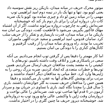
موتور محرک حریف در میانه میدان، بازیکن ریز نقش سوسیه داد
یعنی کوبو بود. تنها و تنها یک بار در نیمه دوم امید ابراهیمی توپ
مهمی را در میانه زمین لو داد و چیزی نمانده بود کوبو با یک ضربه
کات دار، دروازه ایران را برای بار دوم باز کند که خوشبختانه
ضربه‌اش راهی به چارچوب دروازه بیرانوند نداشت. اگر از آن اشتباه
مهلک فاکتور بگیریم، می‌شود با قاطعیت گفت، دوندگی بی امان سه
بازیکن ما در میانه میدان، قدرت بازیسازی و تفکر را از حریف سلب
کرد. سامان قدوس، امید ابراهیمی و سعید عزت اللهی ماموران
تخریب ما بودند. راه ورودی میانه میدان را از رقیب گرفتیم و
کانال‌های کناری را با دوندگی بی امان بستیم.
اما کار مهمتر را دقیقا پس از گرفتن توپ انجام می‌دادیم. بی آنکه
سعی در پاسکاری هرز و اتلاف وقت داشته باشیم، توپ‌های با
کیفیتی را به مقصد پشت مدافعان حریف ارسال می‌کردیم. همین
توپ‌ها و خطرات متعددی که ایجاد کردیم، ضربه بزرگ روحی را به
ژاپنی‌ها وارد کرد. خط میانی به مدافعان دیگر اعتماد نداشتند و
مرتب برای پوشش گاف‌های آنها به عقب باز می‌گشتند و دقیقا
همین حس را مدافعان حریف نسبت به گلر جوان‌شان داشتند. بازی
5 سال قبل را مجددا نگاه کنید. بازی با تساوی در جریان بود و سردار
آزمون در 6 قدم آنها صاحب توپ شد، ضربه‌اش را عالی نواخت و
دروازه‌بان وقت ژاپن با واکنشی عالی مانع ورود توپ به دروازه‌اش
شد. خوشبختانه دیروز حریف ما چنین گلری را در اختیار نداشت.