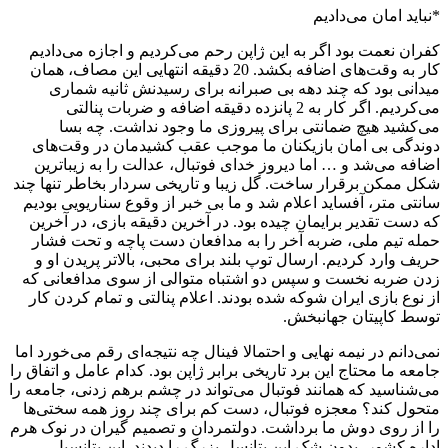
*نباید امان می‌دادیم
کفران نعمت بود اگر به این ژاپن رحم می‌کردیم و اجازه می‌دادیم
کار به وقت‌های اضافه بکشد. 20 دقیقه انتهایی این مصاف، همان
میدانی بود که چند دهه بی صبرانه برای رسیدنش ثانیه شماری
می‌کردیم. اگر کار به 2 پانزده دقیقه اضافه و ضربات پنالتی
می‌کشید هیچ ضمانتی برای پیروزی ما وجود نداشت. چه بسا
دوندگی بی امان بازیکنان ما موجب عقب کشیدمان در وقت‌های
اضافه می‌شد و … اما دیروز خدای فوتبال، عدالت را به زیباترین
شکل ممکن برقرار ساخت. گل زیبا و تاریخی سردار بخاطر تنها چند
سانتی متر، آفساید اعلام شد و ما بی خبر از وقوع سناریویی بودیم
که دست تقدیر برایمان چیده بود. در آخرین دقیقه بازی، در آخرین
حمله تیم ملی، ضربه آخر را به مدافعان دست پاچه و تحت فشار
حریف وارد کردیم. ارسال توپ بلند برای محبی، بالاتر پریدن او و
زدن ضربه نخست و سپس دو اشتباه متوالی از سوی مدافعانی که
از نوع بازی ایران شوکه شده بودند. اعلام پنالتی و تمام کردن کار
توسط کاپیتان جهانبخش.
نمی‌دانم در نیمه نهایی و احتمالا فینال چه نتیجه‌ای رقم می‌خورد اما
جامعه ما محتاج این برد تاریخی برابر ژاپن بود. کدام عامل و اتفاق را
می‌شناسید که همانند فوتبال می‌تواند در چشم برهم زدنی، جامعه را
متحول کند؟ معجزه فوتبال، دست کم برای چند روز همه سختی‌ها
را از روی دوش ما برداشت. دولتمردان و تصمیم گیران در نوک هرم
اداره کشور، بدون شک این پتانسل بزرگ را دیدند. این پتانسیل