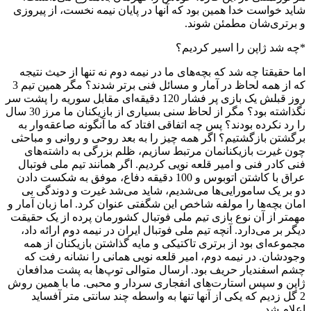
شاید خواست خدا همین بود که آنها در پایان نیمه نخست، از پیروزی
و برتری‌شان مطمئن شوند.
*چه شد ژاپن را اسیر کردیم؟
اما حقیقتا چه شد که بچه‌های ما در نیمه دوم نه تنها از حیث نتیجه
که از همه لحاظ در آمار و مسائل فنی برتر شدند؟ مگر همین تیم 3
روز قبلش یک بازی پر فشار 120 دقیقه‌ای مقابل سوریه را پشت سر
نگذاشته بود؟ مگر از لحاظ سنی بسیاری از بازیکنان ما مرز 30 سال
را رد نکرده بودند؟ پس چه اتفاقی افتاد که ما آنگونه صاعقه‌وار به
برگشتن بازگشتیم؟ اگر همه چیز را به بعد روحی و روانی و مباحثی
چون غیرت بازیکنانمان مرتبط سازیم، ظلم بزرگی به داشته‌های
فنی کادر فنی و امیر قلعه نویی کردیم. اگر همانند تیم ملی فوتبال
عراق با کاشتن اتوبوس و 100 دقیقه دفاع، موفق به شکست دادن
دو بر یک سامورایی‌ها می‌شدیم، شاید می‌شد غیرت و دوندگی بی
امان بچه‌ها را مولفه شاخص این شگفتی عنوان کرد. اما زبان آمار و
مهمتر از آن نوع بازی تیم ملی فوتبال کشورمان پرده از یک حقیقت
دیگر بر می‌دارد. آنچه تیم ملی فوتبال ایران در نیمه دوم ارائه داد،
مجموعه‌ای بود از برتری تاکتیکی و مایه گذاشتن بازیکنان از همه
وجودشان. در نیمه دوم، امیر قلعه نویی همانی را نشانه رفت که
چشم اسفندیار حریف بود. ارسال متوالی توپ‌ها به پشت مدافعان
ژاپن و سپس استارت‌های انفجاری سردار و محبی. ما با همین روش
2 گل زدیم که یکی از آنها تنها به واسطه چند سانتی متر آفساید
اعلام شد.