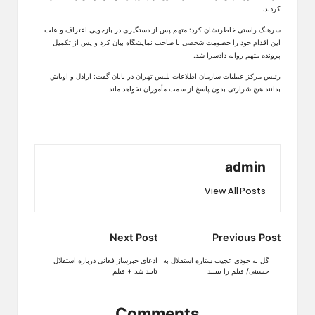
کردند.
سرهنگ راستی خاطرنشان کرد: متهم پس از دستگیری در بازجویی اعتراف و علت
این اقدام خود را خصومت شخصی با صاحب نمایشگاه بیان کرد و پس از تکمیل
پرونده متهم روانه دادسرا شد.
رئیس مرکز عملیات سازمان اطلاعات پلیس تهران در پایان گفت: اراذل و اوباش
بدانند هیچ شرارتی بدون پاسخ از سمت مأموران نخواهد ماند.
admin
View All Posts
Post
Next Post
Previous Post
navigation
گل به خودی عجیب ستاره استقلال به
ادعای خبرساز فغانی درباره استقلال
حسینی/ فیلم را ببینید
تایید شد + فیلم
Comments