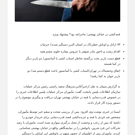
قمه‌کشی در خیابان بهشتی؛ ماجراچه بود؟ پیشنهاد ویژه
۷۳ اراذل و اوباش خطرناک در استان البرز دستگیر شدند/ جزئیات
اقدام زشت و ناجور مادر شوهر با عروس بیچاره جلوی چشم همه
قطع دست باربر بخت برگشته بخاطر اسباب کشی با آسانسور/ دو باربر دیگر
در کما هستند
اتفاق وحشتناک در تهران/اسباب کشی با آسانسور باعث قطع دستم شد/ دو
باربر جوان به کما رفتند!
به گزارش منیبان به نقل ازخبرآنلاین،سرهنگ سعید راستی رئیس مرکز عملیات
سازمان اطلاعات پلیس پایتخت گفت: مأموران مرکز عملیات پلیس اطلاعات خبری را
در خصوص قدرت‌نمایی با قمه در خیابان بهشتی تهران دریافت و پیگیری موضوع را در
دستور ویژه کار قرار دادند.
ایسنا در خبری نوشت:وی افزود: پس از بررسی صحت و سقم خبر توسط مأموران،
مشخص شد فردی با قمه و عربده‌کشی قصد قدرت‌نمایی برای خریدار خودرو را
داشته که پس از رعب و وحشت از محل درگیری متواری شده است. ماموران با رصد
تحرکات این فرد شرور، پاتوقش را در نمایشگاهی واقع در خیابان بهشتی شناسایی
کردند. ماموران پس از اطمینان از حضور متهم در پاتوقش این اوباش را دستگیر