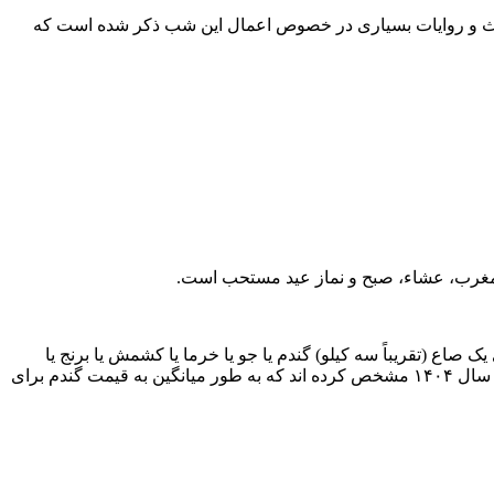
دیث و روایات بسیاری در خصوص اعمال این شب ذکر شده است که
وْلانَا " پس از نمازهای مغرب، عشاء، صبح و نماز عید مستحب است.
 صاع (تقریباً سه کیلو) گندم یا جو یا خرما یا کشمش یا برنج یا
ذرت و مانند این ها به مستحق بدهد و اگر پول یکی از این ها را هم بدهد کافی است.هر یک از آیات عظام مبلغ خاصی را برای زکات فطریه در سال ۱۴۰۴ مشخص کرده اند که به طور میانگین به قیمت گندم برای