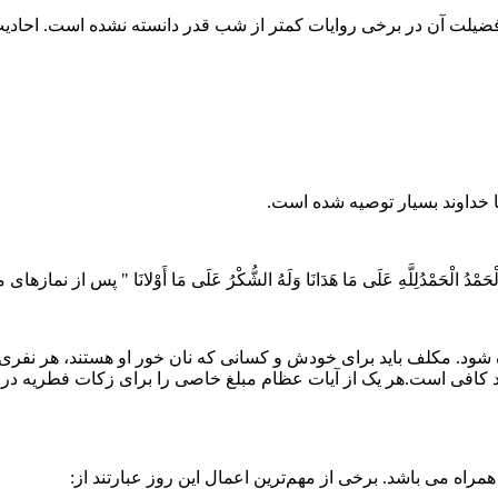
 فضیلت آن در برخی روایات کمتر از شب قدر دانسته نشده است. احا
 با خداوند بسیار توصیه شده است.
 أَکْبَرُ وَلِلَّهِ الْحَمْدُ الْحَمْدُلِلَّهِ عَلَی مَا هَدَانَا وَلَهُ الشُّکْرُ عَلَی مَا أَ
ه شود. مکلف باید برای خودش و کسانی که نان خور او هستند، هر نفری یک
اه می باشد. برخی از مهم‌ترین اعمال این روز عبارتند از: