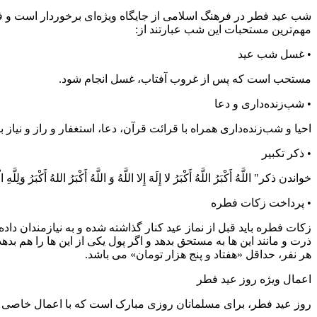
شب عید فطر در فرهنگ اسلامی از جایگاه ویژه‌ای برخوردار است و
مهم‌ترین مستحبات این شب عبارتند از:
• غسل شب عید
مستحب است که پس از غروب آفتاب، غسل انجام شود.
• شب‌زنده‌داری و دعا
احیا و شب‌زنده‌داری همراه با قرائت قرآن، دعا، استغفار و راز و نیاز
• ذکر تکبیر
خواندن ذکر" اللَّهُ أَکْبَرُ اللَّهُ أَکْبَرُ لا إِلَهَ إِلا اللَّهُ وَ اللَّهُ أَکْبَرُ اللهُ
• پرداخت زکات فطره
زکات فطره باید قبل از نماز عید کنار گذاشته شده و به نیازمندان داد
هر نفر، حداقل «هفتاد و پنج هزار تومان» می باشد.
اعمال ویژه روز عید فطر
روز عید فطر، برای مسلمانان روزی مبارک است که با اعمال خاصی همر