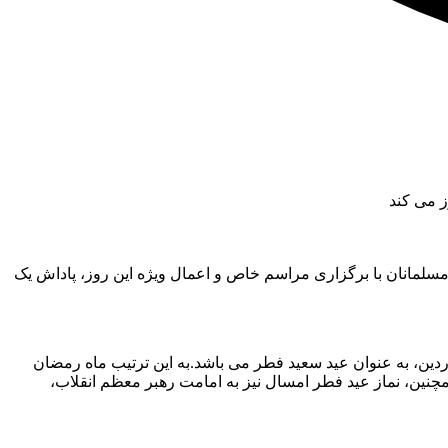
ز می کند
 مسلمانان با برگزاری مراسم خاص و اعمال ویژه این روز، پاداش یک
 ستاد استهلال دفتر رهبر انقلاب، هلال ماه شوال ۱۴۴۶ در شامگاه ۱۰ فروردین ۱۴۰۴ رؤیت خواهد شد و روز دوشنبه ۱۱ فروردین، به عنوان عید سعید فطر می باشد.به این ترتیب ماه رمضان
ید بزرگ تعطیل رسمی خواهند بود. همچنین، نماز عید فطر امسال نیز به امامت رهبر معظم انقلاب،