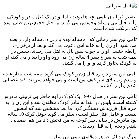
بیشتر قربانیان تامی بچه ها بودند ، اما او در یک قتل مادر و کودکی
را به قتل می رساند وخودش می گوید این قتل فجیع ترین قتلی بوده
که مرتکب شده است.
تامی لین سلز زمانی که 21 ساله بوده با زنی 35 ساله وارد رابطه
می شود، او زن را به خانه اش دعوت می کند و بعد از برقراری
رابطه جنسی او را با چوب بیس بال به قتل می رساند، سپس در
نیمه شب به سراغ پسر 4 ساله زن می رود و او را بیدار می کند، او
به کودک تجاوز کرده و او را می کشد.
تامی لین سلز درباره قتل زن و کودک می گوید: نیمه شب بیدار شدم
و دیدم زن بالای سر کیف من است و می خواهد سرقت کند عصبانی
شدم و او را کشتم .
تامی لین سلز در سال 1997 یک کودک را به خاطر بی تربیتی مادرش
کشته است. پلیس در ابتدا به مادر کودک مظنون شد و این زن را به
جرم قتل فرزندش دستگیر کرد اما بعد مشخص شد که اینطور
نیست و عامل قتل سلز است ، سلز می گوید جوئل کرک 10 ساله
بود مادرش در بقالی سر کوچه به من فحش داد من هم عصبانی
شدم و بچه را به قتل رساندم.
مرگ دردناک خواهر دوقلوی تامی لین سلز