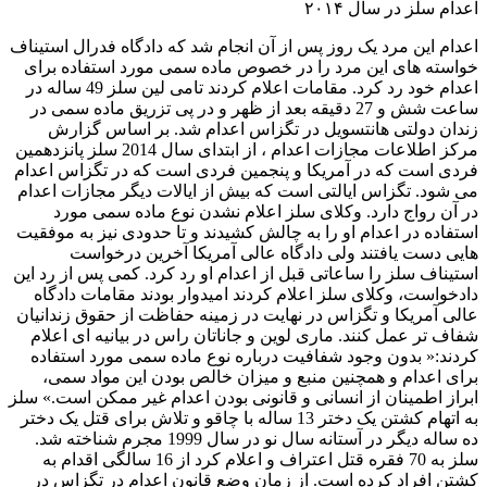
اعدام سلز در سال ۲۰۱۴
اعدام این مرد یک روز پس از آن انجام شد که دادگاه فدرال استیناف
خواسته های این مرد را در خصوص ماده سمی مورد استفاده برای
اعدام خود رد کرد. مقامات اعلام کردند تامی لین سلز 49 ساله در
ساعت شش و 27 دقیقه بعد از ظهر و در پی تزریق ماده سمی در
زندان دولتی هانتسویل در تگزاس اعدام شد. بر اساس گزارش
مرکز اطلاعات مجازات اعدام ، از ابتدای سال 2014 سلز پانزدهمین
فردی است که در آمریکا و پنجمین فردی است که در تگزاس اعدام
می شود. تگزاس ایالتی است که بیش از ایالات دیگر مجازات اعدام
در آن رواج دارد. وکلای سلز اعلام نشدن نوع ماده سمی مورد
استفاده در اعدام او را به چالش کشیدند و تا حدودی نیز به موفقیت
هایی دست یافتند ولی دادگاه عالی آمریکا آخرین درخواست
استیناف سلز را ساعاتی قبل از اعدام او رد کرد. کمی پس از رد این
دادخواست، وکلای سلز اعلام کردند امیدوار بودند مقامات دادگاه
عالی آمریکا و تگزاس در نهایت در زمینه حفاظت از حقوق زندانیان
شفاف تر عمل کنند. ماری لوین و جاناتان راس در بیانیه ای اعلام
کردند:« بدون وجود شفافیت درباره نوع ماده سمی مورد استفاده
برای اعدام و همچنین منبع و میزان خالص بودن این مواد سمی،
ابراز اطمینان از انسانی و قانونی بودن اعدام غیر ممکن است.» سلز
به اتهام کشتن یک دختر 13 ساله با چاقو و تلاش برای قتل یک دختر
ده ساله دیگر در آستانه سال نو در سال 1999 مجرم شناخته شد.
سلز به 70 فقره قتل اعتراف و اعلام کرد از 16 سالگی اقدام به
کشتن افراد کرده است. از زمان وضع قانون اعدام در تگزاس در