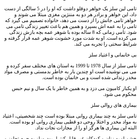
تامی لین سلز یک خواهر دوقلو داشت که او را در 5 سالگی از دست
داد، این خواهر و برادر هر دو به مننژین مغزی مبتلا می شوند و
خواهر تامی جانش را از دست می دهد، خانواده تصمیم می گیرد که
تامی را به عمه اش بسپرد و همین هم باعث تغییر زندگی تامی می
شود. تامی زمانی که 8 ساله بوده با شوهر عمه بچه بازش زندگی
می کرده است. او به شدت مورد خشونت شوهر عمه قرار گرفته و
شرایط سختی را تجربه می کند.
بی خانمانی و اعتیاد سلز
تامی سلز از سال 1978 تا 1999 به استان های مختلف سفر کرده و
می می نوشیده است او چندین بار به خاطر بدمستی و مصرف مواد
مخدر زندانی شده است و بی خانمان بوده است.
او یکبار کامیون می دزد و به همین خاطر با یک سال و نیم حبس
محکوم می شود.
بیماری های روالی سلز
تامی سلز به چند بیماری روانی مبتلا بوده است چند شخصیتی، اعتیاد
به مواد مخدر و اختلا روحی دو قطبی بیماری روانی او بوده است.
البته این بیماری ها هرگز او را از مجازات نجات نداد.
خشم او به زنان و کودکان غیر قابل کنترل بود. سلز به جرم تجاوز و