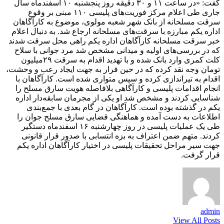
گفت: «در ساعت ۱۱ و ۳۰ دقیقه روز پنجشنبه ۱۰ اسفندماه سال
جاری طی اعلام مرکز فوریت‌های پلیسی ۱۱۰ مبنی بر وقوع
سرقت مسلحانه از بانک شهر شعبه مولوی، موضوع به کارآگاهان
اداره یکم مبارزه با سرقت‌های مسلحانه ارجاع شد. به دنبال اعلام
خبر سرقت مسلحانه کارآگاهان اداره یکم راهی محل سرقت شدند
که در بررسی‌های اولیه و میدانی مشخص شد مرد جوانی با سلاح
کلت کمری وارد بانک شده و با تهدید اقدام به سرقت ۲۹میلیون
تومان وجه نقد کرده که در حین فرار به جهت ایجاد رعب و وحشت،
اقدام به تیراندازی کرده و سپس متواری شده است. کارآگاهان با
انجام اقدامات پلیسی و کارآگاهی بلافاصله هویت سارق مسلح را
شناسایی کردند و مشخص شد او یکی از مجرمان سابقه‌دار اداره
یکم در گذشته بوده است. کارآگاهان در گام بعدی با جمع‌بندی
اطلاعات به دست آمده و هماهنگی قضایی سارق مسلح جوان را
طی یک عملیات پلیسی در روز چهارشنبه ۱۶ اسفندماه دستگیر
کردند. متهم ضمن اعتراف به بزه انتسابی با صدور قرار قانونی
جهت سیر مراحل تحقیقات پلیسی در اختیار کارآگاهان اداره یکم
قرار گرفت.
admin
View All Posts