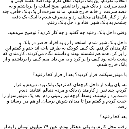
انتخاب نکردم. این بانک نزدیک محل کارم بود. اصلا نقشه قبلی و
قصد سرقت از بانک شهر را نداشتم. صبح اسلحه را برداشتم و به
قصد سرقت از خانه خارج شدم، اما نه سرقت از یک بانک خاص. چند
بار از کنار بانک‌های مختلف رد و منصرف شدم تا اینکه یک دفعه
چشمم به بانک شهر افتاد و داخل بانک رفتم.
‌وقتی داخل بانک رفتید چه گفتید و چه کار کردید؟ توضیح می‌دهید.
داخل بانک شهر شدم. اسلحه را رو به افراد حاضر در بانک و
کارمندان گرفتم. یک کیف کوچک به طرف باجه انداختم و گفتم این
را پر کن. همه هم نشسته بودند و داشتند نگاه می‌کردند. کارمندی که
پشت باجه بود کیف را پر کرد و به من داد. منم کیف را برداشتم و از
بانک خارج شدم.
‌با موتورسیکلت فرار کردید؟ بعد از فرار کجا رفتید؟
نه، پای پیاده از داخل کوچه‌ای که نزدیک بانک بود، دویدم و فرار
کردم. چند نفر از کارمندان بانک و مردم دنبالم افتادند. دیدم
دست‌بردار نیستند، وسط کوچه تیر زمینی زدم. بعد یک موتورسوار را
خفت کردم و گفتم مرا تا میدان شوش برسان. او هم مرا رساند و
رفت.
‌بعد کجا رفتید؟
رفتم محل کارم. به یکی بدهکار بودم. عین ۲۹ میلیون تومان را به او