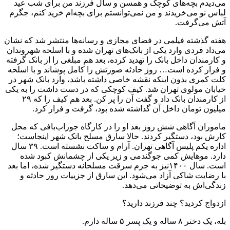
می‌دیدم بچه‌های کوچک و همسن و سال فرزند من برای شب عید
لباس نو می‌خریدند و من نمی‌توانستم برای بچه‌ام خرید کنم، جگرم
آتش می‌گرفت.
هفته گذشته فیلمی در فضای مجازی و رسانه‌ها منتشر شد که نشان
می‌داد فردی وارد یکی از بانک‌های تهران شده و با اسلحه شهروندان
و کارمندان داخل بانک را تهدید کرده، بعد هم مبلغی را از بانک گرفته
و فرار کرده است… روز حادثه صورتش را کامل پوشاند و با اسلحه
کلت کمری بدون اینکه نقشه خاصی داشته باشد، وارد بانک شهر در
خیابان مولوی تهران شد. کیف کوچکی که در دست داشت را به یکی
از کارمندان بانک داد و گفت آن را پر کن. بعد هم کیف را که ۲۹
میلیون تومان داخل آن گذاشته شده بود، گرفت و فرار کرد.
ماموران آگاهی شش روز بعد او را در کارگاه جوراب‌بافی که محل
کارش بود، دستگیر کردند. حالا سارق مسلح بانک شهر اینجاست؛
اداره یکم پلیس آگاهی تهران. آرام و ساکت نشسته است. ۳۹ سال
دارد. موهایش کمی جوگندمی و زیر یکی از چشمانش کبود شده
است. سال ۱۴۰۰نیز به جرم سرقت مسلحانه دستگیر شده، اما بعد
با رضایت شاکی آزاد می‌شود. این سارق از جزییات روز حادثه و
زندگی‌اش به توضیحاتی می‌دهد.
‌ازدواج کردید؟ چند فرزند دارید؟
بله، یک دختر ۸ ساله و یک پسر ۵ ساله دارم.