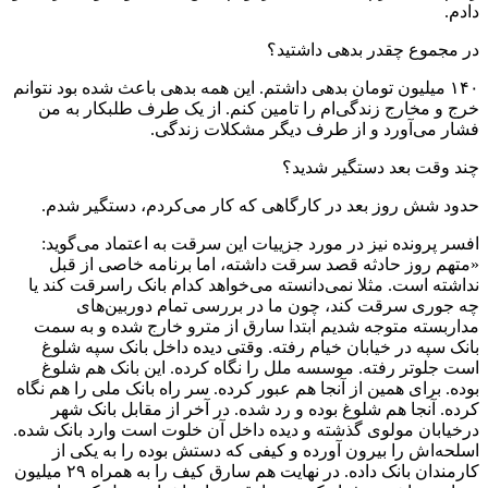
دادم.
‌در مجموع چقدر بدهی داشتید؟
۱۴۰ میلیون تومان بدهی داشتم. این همه بدهی باعث شده بود نتوانم
خرج و مخارج زندگی‌ام را تامین کنم. از یک طرف طلبکار به من
فشار می‌آورد و از طرف دیگر مشکلات زندگی.
‌چند وقت بعد دستگیر شدید؟
حدود شش روز بعد در کارگاهی که کار می‌کردم، دستگیر شدم.
افسر پرونده نیز در مورد جزییات این سرقت به اعتماد می‌گوید:
«متهم روز حادثه قصد سرقت داشته، اما برنامه خاصی از قبل
نداشته است. مثلا نمی‌دانسته می‌خواهد کدام بانک راسرقت کند یا
چه جوری سرقت کند، چون ما در بررسی تمام دوربین‌های
مداربسته متوجه شدیم ابتدا سارق از مترو خارج شده و به سمت
بانک سپه در خیابان خیام رفته. وقتی دیده داخل بانک سپه شلوغ
است جلوتر رفته. موسسه ملل را نگاه کرده. این بانک هم شلوغ
بوده. برای همین از آنجا هم عبور کرده. سر راه بانک ملی را هم نگاه
کرده. آنجا هم شلوغ بوده و رد شده. در آخر از مقابل بانک شهر
درخیابان مولوی گذشته و دیده داخل آن خلوت است وارد بانک شده.
اسلحه‌اش را بیرون آورده و کیفی که دستش بوده را به یکی از
کارمندان بانک داده. در نهایت هم سارق کیف را به همراه ۲۹ میلیون