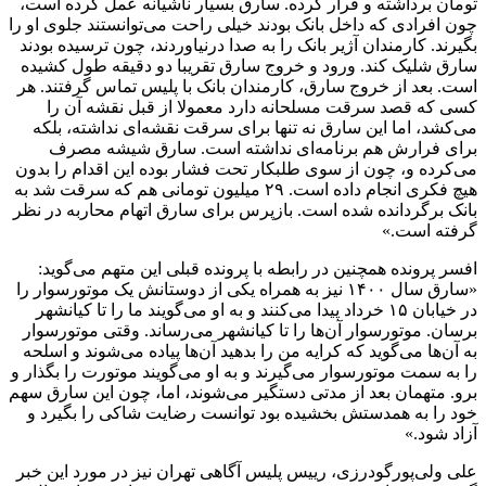
تومان برداشته و فرار کرده. سارق بسیار ناشیانه عمل کرده است،
چون افرادی که داخل بانک بودند خیلی راحت می‌توانستند جلوی او را
بگیرند. کارمندان آژیر بانک را به صدا درنیاوردند، چون ترسیده بودند
سارق شلیک کند. ورود و خروج سارق تقریبا دو دقیقه طول کشیده
است. بعد از خروج سارق، کارمندان بانک با پلیس تماس گرفتند. هر
کسی که قصد سرقت مسلحانه دارد معمولا از قبل نقشه آن را
می‌کشد، اما این سارق نه تنها برای سرقت نقشه‌ای نداشته، بلکه
برای فرارش هم برنامه‌ای نداشته است. سارق شیشه مصرف
می‌کرده و، چون از سوی طلبکار تحت فشار بوده این اقدام را بدون
هیچ فکری انجام داده است. ۲۹ میلیون تومانی هم که سرقت شد به
بانک برگردانده شده است. بازپرس برای سارق اتهام محاربه در نظر
گرفته است.»
افسر پرونده همچنین در رابطه با پرونده قبلی این متهم می‌گوید:
«سارق سال ۱۴۰۰ نیز به همراه یکی از دوستانش یک موتورسوار را
در خیابان ۱۵ خرداد پیدا می‌کنند و به او می‌گویند ما را تا کیانشهر
برسان. موتورسوار آن‌ها را تا کیانشهر می‌رساند. وقتی موتورسوار
به آن‌ها می‌گوید که کرایه من را بدهید آن‌ها پیاده می‌شوند و اسلحه
را به سمت موتورسوار می‌گیرند و به او می‌گویند موتورت را بگذار و
برو. متهمان بعد از مدتی دستگیر می‌شوند، اما، چون این سارق سهم
خود را به همدستش بخشیده بود توانست رضایت شاکی را بگیرد و
آزاد شود.»
علی ولی‌پورگودرزی، رییس پلیس آگاهی تهران نیز در مورد این خبر